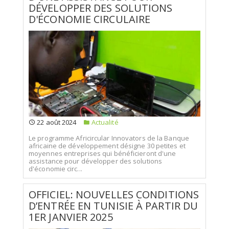
DÉVELOPPER DES SOLUTIONS
D'ÉCONOMIE CIRCULAIRE
22 août 2024
Actualité
Le programme Africircular Innovators de la Banque
africaine de développement désigne 30 petites et
moyennes entreprises qui bénéficieront d'une
assistance pour développer des solutions
d'économie circ...
OFFICIEL: NOUVELLES CONDITIONS
D’ENTRÉE EN TUNISIE À PARTIR DU
1ER JANVIER 2025