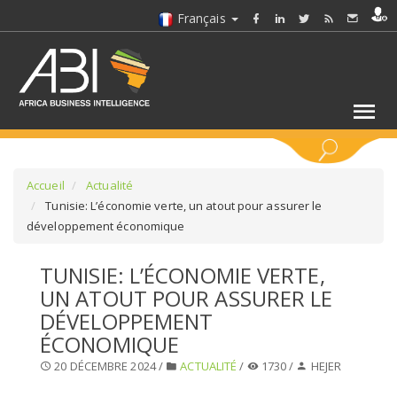
Français
MOTS CLÉS
Accueil
Actualité
Tunisie: L’économie verte, un atout pour assurer le
développement économique
SÉLECTIONNEZ UN/DES SECTEURS
TUNISIE: L’ÉCONOMIE VERTE,
SÉLECTIONNEZ UN DOSSIER
UN ATOUT POUR ASSURER LE
DÉVELOPPEMENT
SELECTIONNEZ UNE SECTION
ÉCONOMIQUE
20 DÉCEMBRE 2024 /
ACTUALITÉ
/
1730 /
HEJER
SÉLECTIONNEZ UNE CATÉGORIE