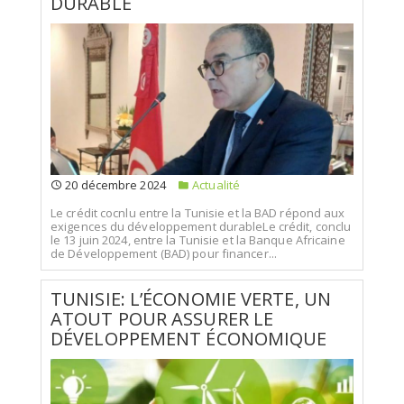
DURABLE
20 décembre 2024
Actualité
Le crédit cocnlu entre la Tunisie et la BAD répond aux
exigences du développement durableLe crédit, conclu
le 13 juin 2024, entre la Tunisie et la Banque Africaine
de Développement (BAD) pour financer...
TUNISIE: L’ÉCONOMIE VERTE, UN
ATOUT POUR ASSURER LE
DÉVELOPPEMENT ÉCONOMIQUE