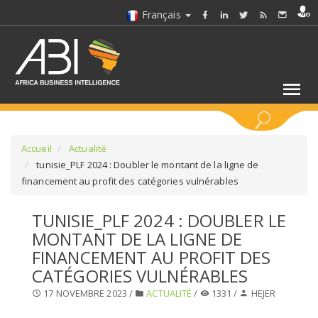
Français
MOTS CLÉS
Accueil
Actualité
tunisie_PLF 2024 : Doubler le montant de la ligne de
financement au profit des catégories vulnérables
SÉLECTIONNEZ UN/DES SECTEURS
TUNISIE_PLF 2024 : DOUBLER LE
SÉLECTIONNEZ UN DOSSIER
MONTANT DE LA LIGNE DE
FINANCEMENT AU PROFIT DES
SELECTIONNEZ UNE SECTION
CATÉGORIES VULNÉRABLES
17 NOVEMBRE 2023 /
ACTUALITÉ
/
1331 /
HEJER
SÉLECTIONNEZ UNE CATÉGORIE