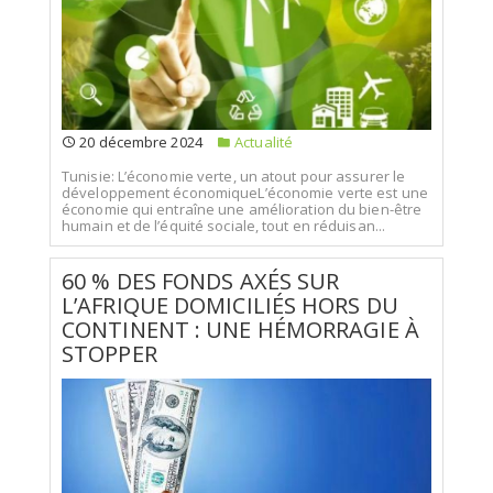
20 décembre 2024
Actualité
Tunisie: L’économie verte, un atout pour assurer le
développement économiqueL’économie verte est une
économie qui entraîne une amélioration du bien-être
humain et de l’équité sociale, tout en réduisan...
60 % DES FONDS AXÉS SUR
L’AFRIQUE DOMICILIÉS HORS DU
CONTINENT : UNE HÉMORRAGIE À
STOPPER