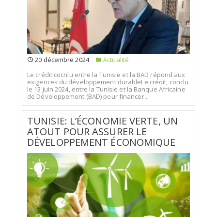
20 décembre 2024
Actualité
Le crédit cocnlu entre la Tunisie et la BAD répond aux
exigences du développement durableLe crédit, conclu
le 13 juin 2024, entre la Tunisie et la Banque Africaine
de Développement (BAD) pour financer...
TUNISIE: L’ÉCONOMIE VERTE, UN
ATOUT POUR ASSURER LE
DÉVELOPPEMENT ÉCONOMIQUE