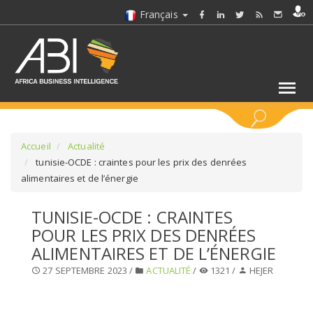
Français
MOTS CLÉS
Accueil
Actualité
tunisie-OCDE : craintes pour les prix des denrées
alimentaires et de l’énergie
SÉLECTIONNEZ UN/DES SECTEURS
TUNISIE-OCDE : CRAINTES
SÉLECTIONNEZ UN DOSSIER
POUR LES PRIX DES DENRÉES
ALIMENTAIRES ET DE L’ÉNERGIE
SELECTIONNEZ UNE SECTION
27 SEPTEMBRE 2023 /
ACTUALITÉ
/
1321 /
HEJER
SÉLECTIONNEZ UNE CATÉGORIE