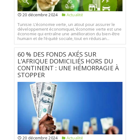
20 décembre 2024
Actualité
Tunisie: L’économie verte, un atout pour assurer le
développement économiqueL’économie verte est une
économie qui entraîne une amélioration du bien-être
humain et de l’équité sociale, tout en réduisan...
60 % DES FONDS AXÉS SUR
L’AFRIQUE DOMICILIÉS HORS DU
CONTINENT : UNE HÉMORRAGIE À
STOPPER
20 décembre 2024
Actualité