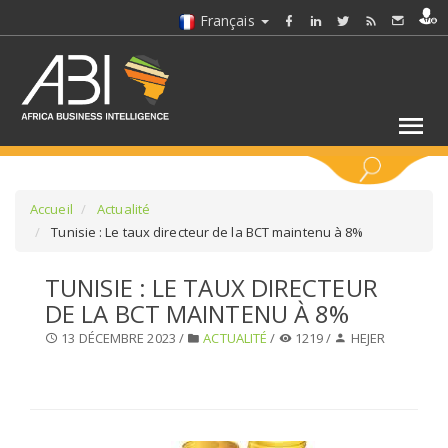
Français
MOTS CLÉS
Accueil
Actualité
Tunisie : Le taux directeur de la BCT maintenu à 8%
SÉLECTIONNEZ UN/DES SECTEURS
TUNISIE : LE TAUX DIRECTEUR
DE LA BCT MAINTENU À 8%
SÉLECTIONNEZ UN DOSSIER
13 DÉCEMBRE 2023 /
ACTUALITÉ
/
1219 /
HEJER
SELECTIONNEZ UNE SECTION
SÉLECTIONNEZ UNE CATÉGORIE