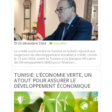
20 décembre 2024
Actualité
Le crédit cocnlu entre la Tunisie et la BAD répond aux
exigences du développement durableLe crédit, conclu
le 13 juin 2024, entre la Tunisie et la Banque Africaine
de Développement (BAD) pour financer...
TUNISIE: L’ÉCONOMIE VERTE, UN
ATOUT POUR ASSURER LE
DÉVELOPPEMENT ÉCONOMIQUE