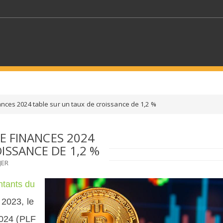
MOTS CLÉS
nances 2024 table sur un taux de croissance de 1,2 %
S SECTEURS
SÉLECTIONNEZ UN DOSSIER
DE FINANCES 2024
ISSANCE DE 1,2 %
ECTION
SÉLECTIONNEZ UNE CATÉGORIE
SÉLECTIO
JER
ntants du
 2023, le
2024 (PLF