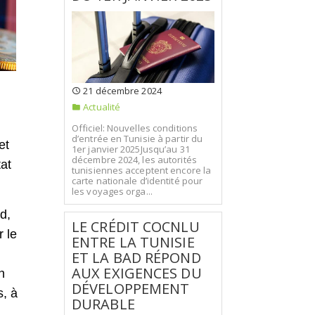
21 décembre 2024
Actualité
Officiel: Nouvelles conditions
d’entrée en Tunisie à partir du
et
1er janvier 2025Jusqu’au 31
décembre 2024, les autorités
tat
tunisiennes acceptent encore la
carte nationale d’identité pour
les voyages orga...
d,
LE CRÉDIT COCNLU
r le
ENTRE LA TUNISIE
ET LA BAD RÉPOND
AUX EXIGENCES DU
n
DÉVELOPPEMENT
s, à
DURABLE