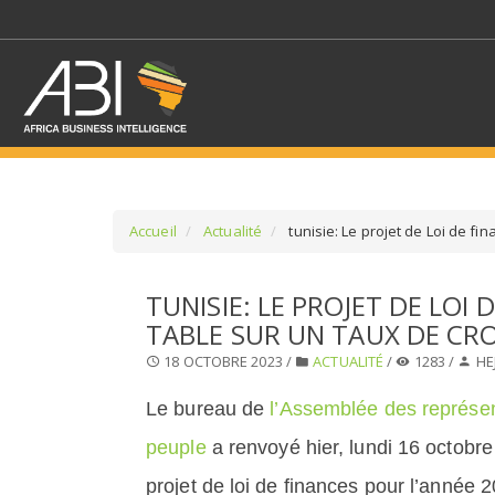
Accueil
Actualité
tunisie: Le projet de Loi de fi
SÉLECTIONNEZ UN/DE
TUNISIE: LE PROJET DE LOI 
TABLE SUR UN TAUX DE CRO
SELECTIONNEZ UNE S
18 OCTOBRE 2023 /
ACTUALITÉ
/
1283 /
HE
Le bureau de
l’Assemblée des représe
peuple
a renvoyé hier, lundi 16 octobre
projet de loi de finances pour l’année 