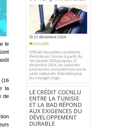
21 décembre 2024
Actualité
e le
Sont
Officiel: Nouvelles conditions
d’entrée en Tunisie à partir du
août
1er janvier 2025Jusqu’au 31
décembre 2024, les autorités
tunisiennes acceptent encore la
carte nationale d’identité pour
les voyages orga...
 (16
e la
LE CRÉDIT COCNLU
e de
ENTRE LA TUNISIE
ET LA BAD RÉPOND
AUX EXIGENCES DU
DÉVELOPPEMENT
tion
DURABLE
eurs