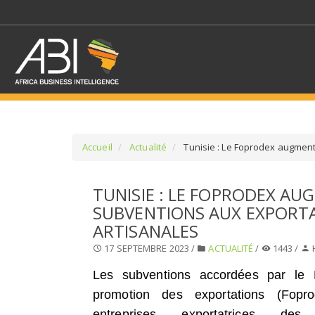
Accueil
Actualité
Tunisie : Le Foprodex augment
SÉLECTIONNEZ UN/DE
TUNISIE : LE FOPRODEX AU
SUBVENTIONS AUX EXPORT
SELECTIONNEZ UNE S
ARTISANALES
17 SEPTEMBRE 2023 /
ACTUALITÉ
/
1443 /
Les subventions accordées par le
promotion des exportations (Fopr
entreprises exportatrices d