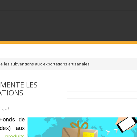
MOTS CLÉS
e les subventions aux exportations artisanales
S SECTEURS
SÉLECTIONNEZ UN DOSSIER
GMENTE LES
ATIONS
ECTION
SÉLECTIONNEZ UNE CATÉGORIE
SÉLECTIO
HEJER
 Fonds de
odex) aux
es
produits