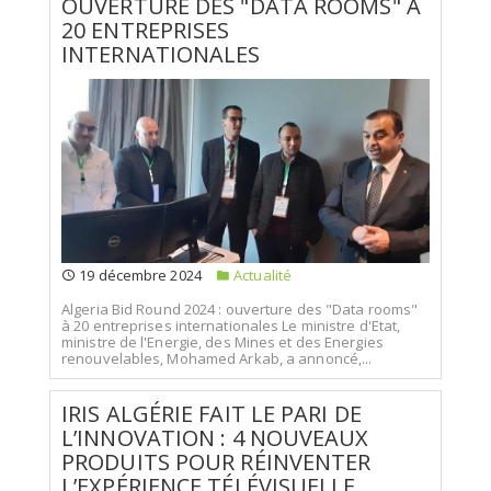
OUVERTURE DES "DATA ROOMS" À
20 ENTREPRISES
INTERNATIONALES
19 décembre 2024
Actualité
Algeria Bid Round 2024 : ouverture des "Data rooms"
à 20 entreprises internationales Le ministre d'Etat,
ministre de l'Energie, des Mines et des Energies
renouvelables, Mohamed Arkab, a annoncé,...
IRIS ALGÉRIE FAIT LE PARI DE
L’INNOVATION : 4 NOUVEAUX
PRODUITS POUR RÉINVENTER
L’EXPÉRIENCE TÉLÉVISUELLE