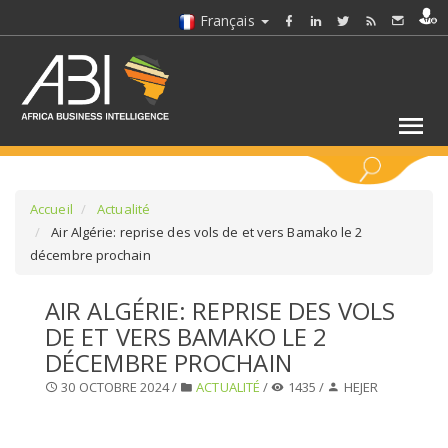
Français
MOTS CLÉS
Accueil
Actualité
Air Algérie: reprise des vols de et vers Bamako le 2
décembre prochain
SÉLECTIONNEZ UN/DES SECTEURS
AIR ALGÉRIE: REPRISE DES VOLS
SÉLECTIONNEZ UN DOSSIER
DE ET VERS BAMAKO LE 2
DÉCEMBRE PROCHAIN
SELECTIONNEZ UNE SECTION
30 OCTOBRE 2024 /
ACTUALITÉ
/
1435 /
HEJER
SÉLECTIONNEZ UNE CATÉGORIE