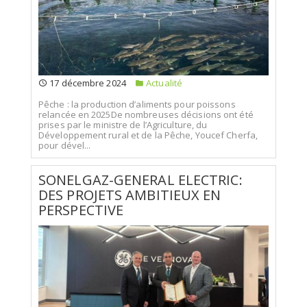
17 décembre 2024
Actualité
Pêche : la production d’aliments pour poissons
relancée en 2025De nombreuses décisions ont été
prises par le ministre de l’Agriculture, du
Développement rural et de la Pêche, Youcef Cherfa,
pour dével...
SONELGAZ-GENERAL ELECTRIC:
DES PROJETS AMBITIEUX EN
PERSPECTIVE