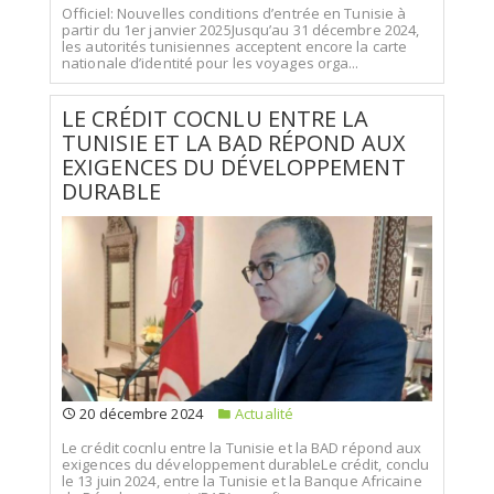
Officiel: Nouvelles conditions d’entrée en Tunisie à
partir du 1er janvier 2025Jusqu’au 31 décembre 2024,
les autorités tunisiennes acceptent encore la carte
nationale d’identité pour les voyages orga...
LE CRÉDIT COCNLU ENTRE LA
TUNISIE ET LA BAD RÉPOND AUX
EXIGENCES DU DÉVELOPPEMENT
DURABLE
20 décembre 2024
Actualité
Le crédit cocnlu entre la Tunisie et la BAD répond aux
exigences du développement durableLe crédit, conclu
le 13 juin 2024, entre la Tunisie et la Banque Africaine