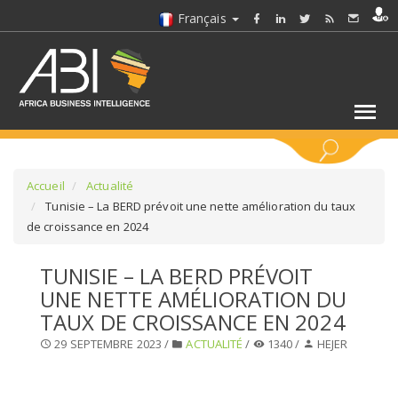
Français
MOTS CLÉS
Accueil
Actualité
Tunisie – La BERD prévoit une nette amélioration du taux
de croissance en 2024
SÉLECTIONNEZ UN/DES SECTEURS
TUNISIE – LA BERD PRÉVOIT
SÉLECTIONNEZ UN DOSSIER
UNE NETTE AMÉLIORATION DU
TAUX DE CROISSANCE EN 2024
SELECTIONNEZ UNE SECTION
29 SEPTEMBRE 2023 /
ACTUALITÉ
/
1340 /
HEJER
SÉLECTIONNEZ UNE CATÉGORIE