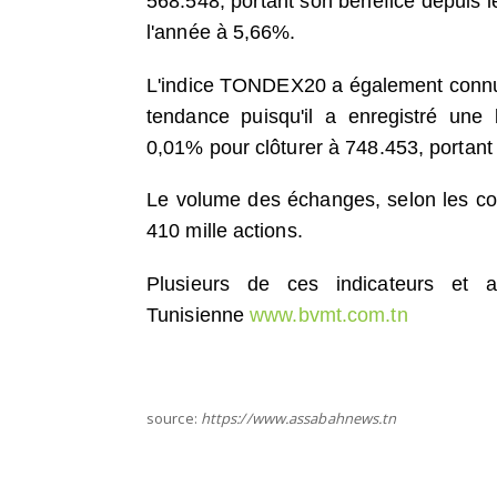
568.548, portant son bénéfice depuis l
l'année à 5,66%.
L'indice TONDEX20 a également conn
tendance puisqu'il a enregistré une
0,01% pour clôturer à 748.453, portant
Le volume des échanges, selon les cour
410 mille actions.
Plusieurs de ces indicateurs et a
Tunisienne
www.bvmt.com.tn
source:
https://www.assabahnews.tn