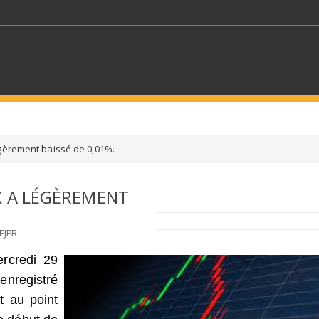
MOTS CLÉS
égèrement baissé de 0,01%.
S SECTEURS
SÉLECTIONNEZ UN DOSSIER
X A LÉGÈREMENT
ECTION
SÉLECTIONNEZ UNE CATÉGORIE
SÉLECTIO
EJER
rcredi 29
enregistré
t au point