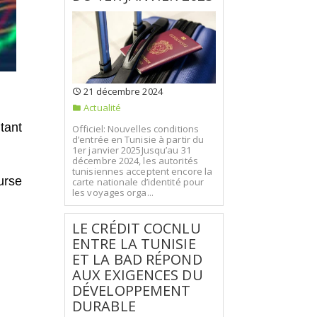
21 décembre 2024
Actualité
tant
Officiel: Nouvelles conditions
d’entrée en Tunisie à partir du
1er janvier 2025Jusqu’au 31
décembre 2024, les autorités
tunisiennes acceptent encore la
urse
carte nationale d’identité pour
les voyages orga...
LE CRÉDIT COCNLU
ENTRE LA TUNISIE
ET LA BAD RÉPOND
AUX EXIGENCES DU
DÉVELOPPEMENT
DURABLE