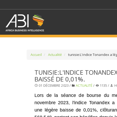
Accueil
Actualité
tunisie:L'indice Tonandex a l
SÉLECTIONNEZ UN/DE
TUNISIE:L'INDICE TONANDE
BAISSÉ DE 0,01%.
SELECTIONNEZ UNE S
01 DÉCEMBRE 2023 /
ACTUALITÉ
/
1135 /
H
Lors de la séance de bourse du me
novembre 2023, l'indice Tonandex a 
une légère baisse de 0,01%, clôturan