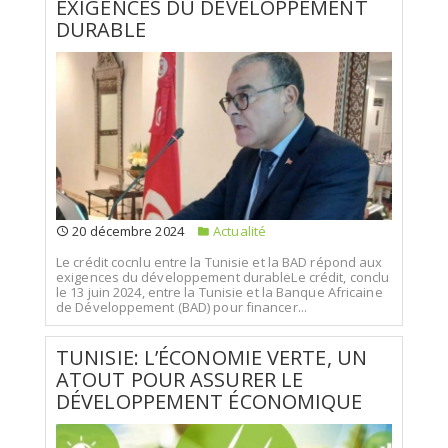
EXIGENCES DU DÉVELOPPEMENT
DURABLE
20 décembre 2024
Actualité
Le crédit cocnlu entre la Tunisie et la BAD répond aux
exigences du développement durableLe crédit, conclu
le 13 juin 2024, entre la Tunisie et la Banque Africaine
de Développement (BAD) pour financer...
TUNISIE: L’ÉCONOMIE VERTE, UN
ATOUT POUR ASSURER LE
DÉVELOPPEMENT ÉCONOMIQUE