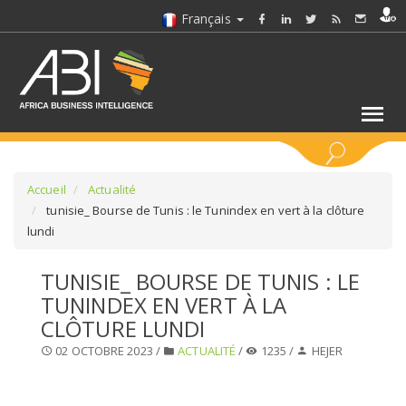
Français
MOTS CLÉS
Accueil
Actualité
tunisie_ Bourse de Tunis : le Tunindex en vert à la clôture
lundi
SÉLECTIONNEZ UN/DES SECTEURS
TUNISIE_ BOURSE DE TUNIS : LE
SÉLECTIONNEZ UN DOSSIER
TUNINDEX EN VERT À LA
CLÔTURE LUNDI
SELECTIONNEZ UNE SECTION
02 OCTOBRE 2023 /
ACTUALITÉ
/
1235 /
HEJER
SÉLECTIONNEZ UNE CATÉGORIE