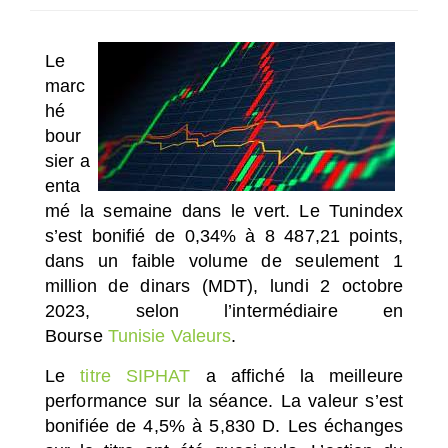
SÉLECTIONNEZ UN/DES PAYS
Le
marc
hé
bour
sier a
enta
mé la semaine dans le vert. Le Tunindex
s’est bonifié de 0,34% à 8 487,21 points,
dans un faible volume de seulement 1
million de dinars (MDT), lundi 2 octobre
2023, selon l’intermédiaire en
Bourse
Tunisie Valeurs
.
Le
titre SIPHAT
a affiché la meilleure
performance sur la séance. La valeur s’est
bonifiée de 4,5% à 5,830 D. Les échanges