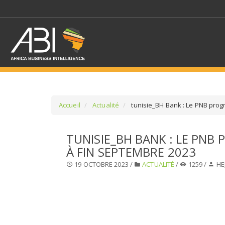
Accueil
Actualité
tunisie_BH Bank : Le PNB prog
SÉLECTIONNEZ UN/DE
TUNISIE_BH BANK : LE PNB 
À FIN SEPTEMBRE 2023
SELECTIONNEZ UNE S
19 OCTOBRE 2023 /
ACTUALITÉ
/
1259 /
HE