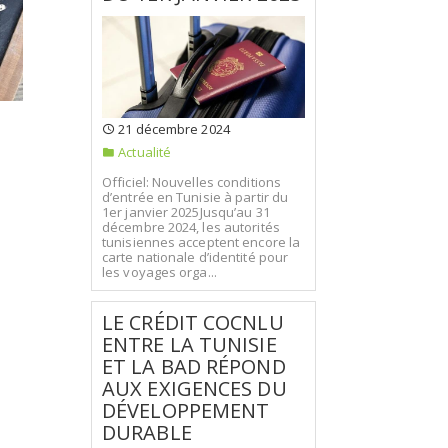
21 décembre 2024
Actualité
Officiel: Nouvelles conditions
d’entrée en Tunisie à partir du
1er janvier 2025Jusqu’au 31
décembre 2024, les autorités
tunisiennes acceptent encore la
carte nationale d’identité pour
les voyages orga...
LE CRÉDIT COCNLU
ENTRE LA TUNISIE
ET LA BAD RÉPOND
AUX EXIGENCES DU
DÉVELOPPEMENT
DURABLE