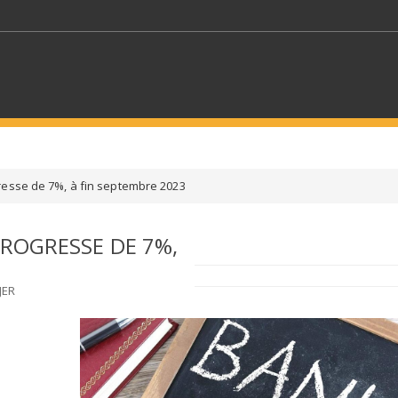
MOTS CLÉS
resse de 7%, à fin septembre 2023
S SECTEURS
SÉLECTIONNEZ UN DOSSIER
PROGRESSE DE 7%,
ECTION
SÉLECTIONNEZ UNE CATÉGORIE
SÉLECTIO
JER