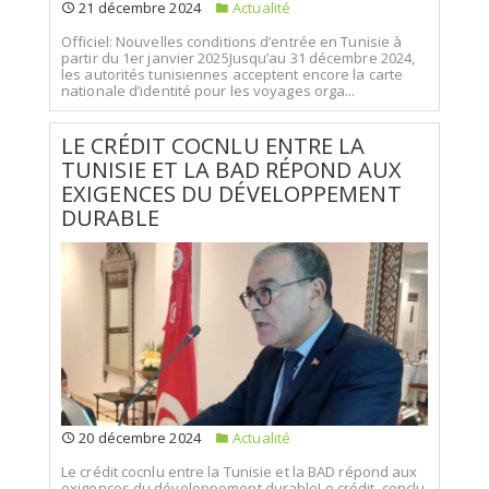
21 décembre 2024
Actualité
Officiel: Nouvelles conditions d’entrée en Tunisie à
partir du 1er janvier 2025Jusqu’au 31 décembre 2024,
les autorités tunisiennes acceptent encore la carte
nationale d’identité pour les voyages orga...
LE CRÉDIT COCNLU ENTRE LA
TUNISIE ET LA BAD RÉPOND AUX
EXIGENCES DU DÉVELOPPEMENT
DURABLE
20 décembre 2024
Actualité
Le crédit cocnlu entre la Tunisie et la BAD répond aux
exigences du développement durableLe crédit, conclu