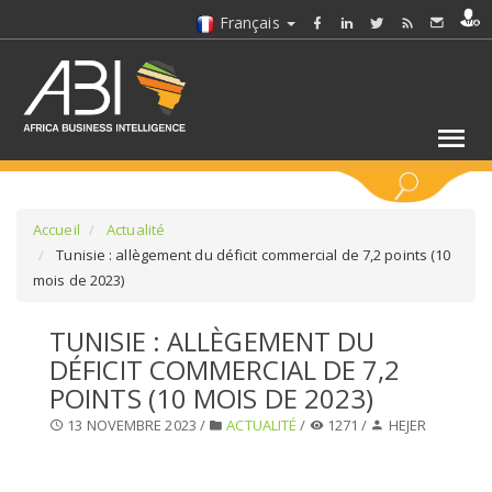
Français
MOTS CLÉS
Accueil
Actualité
Tunisie : allègement du déficit commercial de 7,2 points (10
mois de 2023)
SÉLECTIONNEZ UN/DES SECTEURS
TUNISIE : ALLÈGEMENT DU
SÉLECTIONNEZ UN DOSSIER
DÉFICIT COMMERCIAL DE 7,2
POINTS (10 MOIS DE 2023)
SELECTIONNEZ UNE SECTION
13 NOVEMBRE 2023 /
ACTUALITÉ
/
1271 /
HEJER
SÉLECTIONNEZ UNE CATÉGORIE