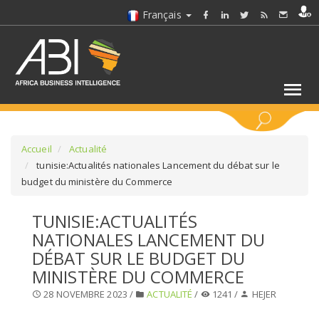
Français
MOTS CLÉS
Accueil
Actualité
tunisie:Actualités nationales Lancement du débat sur le
budget du ministère du Commerce
SÉLECTIONNEZ UN/DES SECTEURS
TUNISIE:ACTUALITÉS
SÉLECTIONNEZ UN DOSSIER
NATIONALES LANCEMENT DU
DÉBAT SUR LE BUDGET DU
SELECTIONNEZ UNE SECTION
MINISTÈRE DU COMMERCE
28 NOVEMBRE 2023 /
ACTUALITÉ
/
1241 /
HEJER
SÉLECTIONNEZ UNE CATÉGORIE