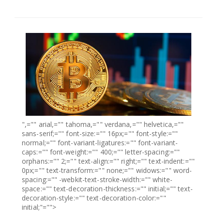
SÉLECTIONNEZ UN/DES PAYS
",="" arial,="" tahoma,="" verdana,="" helvetica,=""
sans-serif;="" font-size:="" 16px;="" font-style:=""
normal;="" font-variant-ligatures:="" font-variant-
caps:="" font-weight:="" 400;="" letter-spacing:=""
orphans:="" 2;="" text-align:="" right;="" text-indent:=""
0px;="" text-transform:="" none;="" widows:="" word-
spacing:="" -webkit-text-stroke-width:="" white-
space:="" text-decoration-thickness:="" initial;="" text-
decoration-style:="" text-decoration-color:=""
initial;"="">