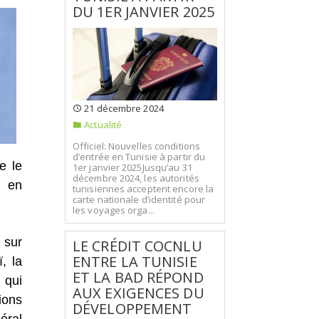
DU 1ER JANVIER 2025
21 décembre 2024
Actualité
Officiel: Nouvelles conditions
d’entrée en Tunisie à partir du
e le
1er janvier 2025Jusqu’au 31
décembre 2024, les autorités
s en
tunisiennes acceptent encore la
carte nationale d’identité pour
les voyages orga...
 sur
LE CRÉDIT COCNLU
ENTRE LA TUNISIE
, la
ET LA BAD RÉPOND
 qui
AUX EXIGENCES DU
ions
DÉVELOPPEMENT