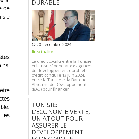
éral
DURABLE
e de
isie
20 décembre 2024
Actualité
ètes
Le crédit cocnlu entre la Tunisie
insi
et la BAD répond aux exigences
du développement durableLe
crédit, conclu le 13 juin 2024,
entre la Tunisie et la Banque
Africaine de Développement
(BAD) pour financer...
être
ctes
TUNISIE:
ble.
L’ÉCONOMIE VERTE,
 les
UN ATOUT POUR
ASSURER LE
DÉVELOPPEMENT
ÉCONOMIQUE