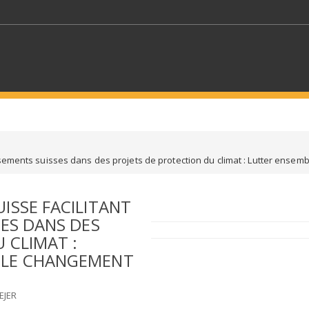
MOTS CLÉS
issements suisses dans des projets de protection du climat : Lutter ensem
S SECTEURS
SÉLECTIONNEZ UN DOSSIER
ISSE FACILITANT
ECTION
SÉLECTIONNEZ UNE CATÉGORIE
SÉLECTIO
SES DANS DES
 CLIMAT :
 LE CHANGEMENT
EJER