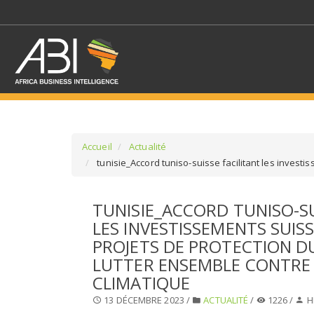
Accueil
Actualité
tunisie_Accord tuniso-suisse facilitant les invest
SÉLECTIONNEZ UN/DE
TUNISIE_ACCORD TUNISO-SU
SELECTIONNEZ UNE S
LES INVESTISSEMENTS SUIS
PROJETS DE PROTECTION DU
LUTTER ENSEMBLE CONTRE
CLIMATIQUE
13 DÉCEMBRE 2023 /
ACTUALITÉ
/
1226 /
H