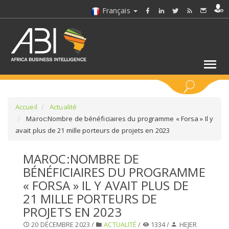
Français
MOTS CLÉS
Accueil
Actualité
Maroc:Nombre de bénéficiaires du programme « Forsa » Il y
avait plus de 21 mille porteurs de projets en 2023
SÉLECTIONNEZ UN/DES SECTEURS
MAROC:NOMBRE DE
SÉLECTIONNEZ UN DOSSIER
BÉNÉFICIAIRES DU PROGRAMME
« FORSA » IL Y AVAIT PLUS DE
SELECTIONNEZ UNE SECTION
21 MILLE PORTEURS DE
PROJETS EN 2023
SÉLECTIONNEZ UNE CATÉGORIE
20 DÉCEMBRE 2023 /
ACTUALITÉ
/
1334 /
HEJER