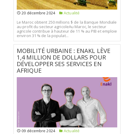
20 décembre 2024
Actualité
Le Maroc obtient 250 millions $ de la Banque Mondiale
au profit du secteur agricoleAu Maroc, le secteur
agricole contribue à hauteur de 11 % au PIB et emploie
environ 31 % de la populat...
MOBILITÉ URBAINE : ENAKL LÈVE
1,4 MILLION DE DOLLARS POUR
DÉVELOPPER SES SERVICES EN
AFRIQUE
09 décembre 2024
Actualité