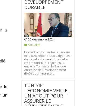
DÉVELOPPEMENT
DURABLE
e
r la
20 décembre 2024
Actualité
Le crédit cocnlu entre la Tunisie
et la BAD répond aux exigences
du développement durableLe
lié
crédit, conclu le 13 juin 2024,
entre la Tunisie et la Banque
Africaine de Développement
(BAD) pour financer...
TUNISIE:
é la
L’ÉCONOMIE VERTE,
UN ATOUT POUR
c un
ASSURER LE