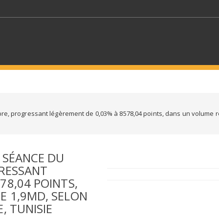
MOTS CLÉS
libre, progressant légèrement de 0,03% à 8578,04 points, dans un volume r
S SECTEURS
SÉLECTIONNEZ UN DOSSIER
 SÉANCE DU
ECTION
SÉLECTIONNEZ UNE CATÉGORIE
SÉLECTIO
GRESSANT
78,04 POINTS,
E 1,9MD, SELON
, TUNISIE