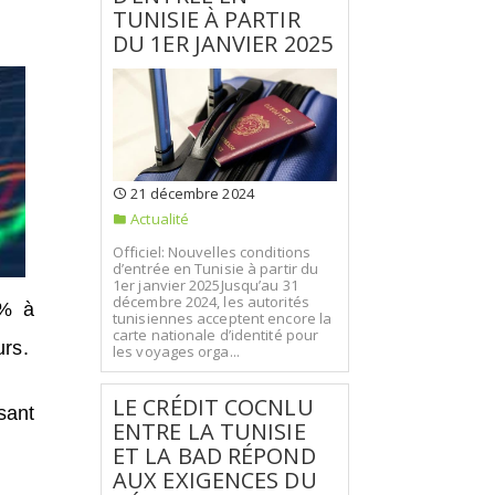
TUNISIE À PARTIR
DU 1ER JANVIER 2025
21 décembre 2024
Actualité
Officiel: Nouvelles conditions
d’entrée en Tunisie à partir du
1er janvier 2025Jusqu’au 31
décembre 2024, les autorités
3% à
tunisiennes acceptent encore la
carte nationale d’identité pour
urs.
les voyages orga...
LE CRÉDIT COCNLU
sant
ENTRE LA TUNISIE
ET LA BAD RÉPOND
AUX EXIGENCES DU