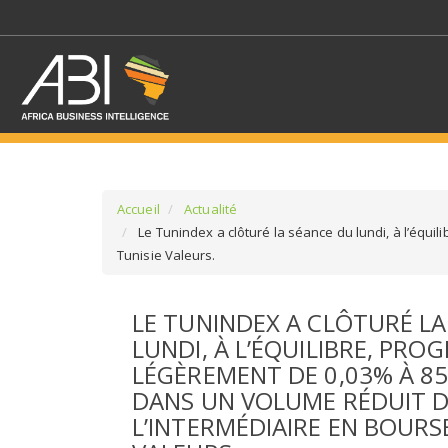
Accueil
Actualité
Le Tunindex a clôturé la séance du lundi, à l’équi
Tunisie Valeurs.
SÉLECTIONNEZ UN/DE
LE TUNINDEX A CLÔTURÉ LA
SELECTIONNEZ UNE S
LUNDI, À L’ÉQUILIBRE, PRO
LÉGÈREMENT DE 0,03% À 85
DANS UN VOLUME RÉDUIT D
L’INTERMÉDIAIRE EN BOURSE