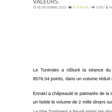
VALEURS.
05 DÉCEMBRE 2023 /
ACTUALITÉ
/
1230 /
H
Le Tunindex a clôturé la séance du 
8578,04 points, dans un volume réduit 
Ennakl a châpeauté le palmarès de la
un faible le volume de 2 mille dinars su
Le titre Tuninvest a figuré parmi les pl