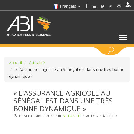
Français
MOTS CLÉS
Accueil
Actualité
« L’assurance agricole au Sénégal est dans une très bonne
dynamique »
SÉLECTIONNEZ UN/DES SECTEURS
« L’ASSURANCE AGRICOLE AU
SÉLECTIONNEZ UN DOSSIER
SÉNÉGAL EST DANS UNE TRÈS
BONNE DYNAMIQUE »
SELECTIONNEZ UNE SECTION
19 SEPTEMBRE 2023 /
ACTUALITÉ
/
1397 /
HEJER
SÉLECTIONNEZ UNE CATÉGORIE