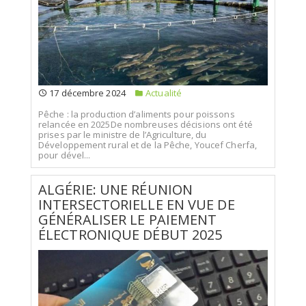
17 décembre 2024
Actualité
Pêche : la production d’aliments pour poissons
relancée en 2025De nombreuses décisions ont été
prises par le ministre de l’Agriculture, du
Développement rural et de la Pêche, Youcef Cherfa,
pour dével...
ALGÉRIE: UNE RÉUNION
INTERSECTORIELLE EN VUE DE
GÉNÉRALISER LE PAIEMENT
ÉLECTRONIQUE DÉBUT 2025