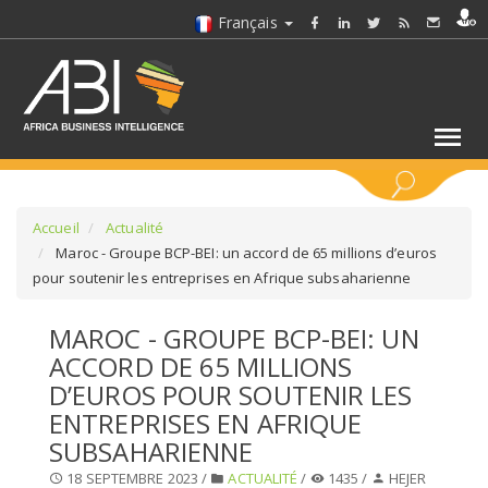
Français
MOTS CLÉS
Accueil
Actualité
Maroc - Groupe BCP-BEI: un accord de 65 millions d’euros
pour soutenir les entreprises en Afrique subsaharienne
SÉLECTIONNEZ UN/DES SECTEURS
MAROC - GROUPE BCP-BEI: UN
SÉLECTIONNEZ UN DOSSIER
ACCORD DE 65 MILLIONS
D’EUROS POUR SOUTENIR LES
SELECTIONNEZ UNE SECTION
ENTREPRISES EN AFRIQUE
SUBSAHARIENNE
SÉLECTIONNEZ UNE CATÉGORIE
18 SEPTEMBRE 2023 /
ACTUALITÉ
/
1435 /
HEJER