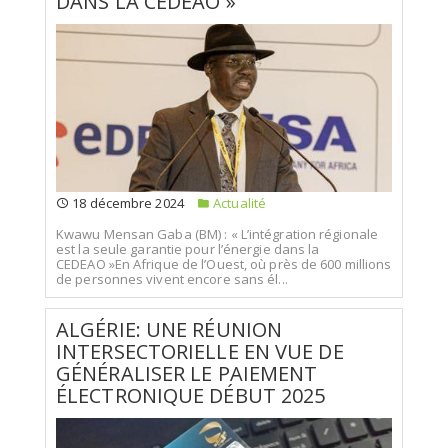
DANS LA CEDEAO »
18 décembre 2024
Actualité
Kwawu Mensan Gaba (BM) : « L’intégration régionale
est la seule garantie pour l’énergie dans la
CEDEAO »En Afrique de l’Ouest, où près de 600 millions
de personnes vivent encore sans él...
ALGÉRIE: UNE RÉUNION
INTERSECTORIELLE EN VUE DE
GÉNÉRALISER LE PAIEMENT
ÉLECTRONIQUE DÉBUT 2025