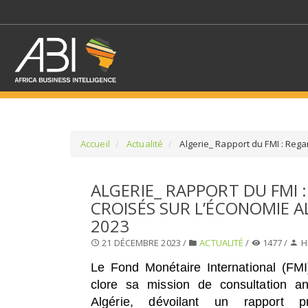
Accueil
Actualité
Algerie_ Rapport du FMI : Rega
SÉLECTIONNEZ UN/DE
ALGERIE_ RAPPORT DU FMI 
CROISÉS SUR L’ÉCONOMIE A
SELECTIONNEZ UNE S
2023
21 DÉCEMBRE 2023 /
ACTUALITÉ
/
1477 /
H
Le Fond Monétaire International (FMI
clore sa mission de consultation a
Algérie, dévoilant un rapport pré