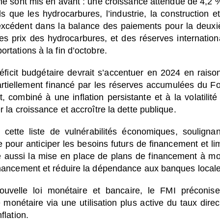
nne sont mis en avant : une croissance attendue de 4,2 
s que les hydrocarbures, l’industrie, la construction et
n excédent dans la balance des paiements pour la deux
s prix des hydrocarbures, et des réserves internation
rtations à la fin d’octobre.
éficit budgétaire devrait s’accentuer en 2024 en raiso
artiellement financé par les réserves accumulées du F
, combiné à une inflation persistante et à la volatilité
r la croissance et accroître la dette publique.
cette liste de vulnérabilités économiques, soulignan
 pour anticiper les besoins futurs de financement et lim
 aussi la mise en place de plans de financement à m
financement et réduire la dépendance aux banques local
ouvelle loi monétaire et bancaire, le FMI préconis
 monétaire via une utilisation plus active du taux direc
flation.