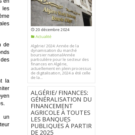
% en
 les
ième
ales
20 décembre 2024
Actualité
n de
Algérie/ 2024: Année de la
dynamisation du marché
onds
boursier nationalAnnée
particulière pour le secteur des
 des
finances en Algérie,
actuellement en plein processus
de digitalisation, 2024 a été celle
de la...
t la
iter
ALGÉRIE/ FINANCES:
oyen
GÉNÉRALISATION DU
es.
FINANCEMENT
AGRICOLE À TOUTES
e un
LES BANQUES
teur
PUBLIQUES À PARTIR
DE 2025