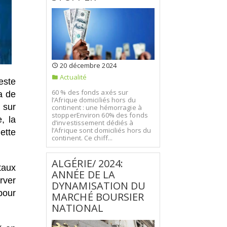
20 décembre 2024
Actualité
este
60 % des fonds axés sur
a de
l’Afrique domiciliés hors du
 sur
continent : une hémorragie à
stopperEnviron 60% des fonds
, la
d’investissement dédiés à
l’Afrique sont domiciliés hors du
ette
continent. Ce chiff...
ALGÉRIE/ 2024:
taux
ANNÉE DE LA
rver
DYNAMISATION DU
pour
MARCHÉ BOURSIER
NATIONAL