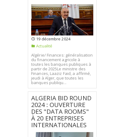
19 décembre 2024
Actualité
Algérie/ Finances: généralisation
du financement agricole à
toutes les banques publiques à
partir de 2025Le ministre des
Finances, Laaziz Faid, a affirmé,
jeudi à Alger, que toutes les
banques publiqu...
ALGERIA BID ROUND
2024 : OUVERTURE
DES "DATA ROOMS"
À 20 ENTREPRISES
INTERNATIONALES