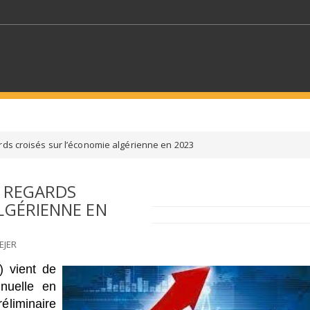
MOTS CLÉS
rds croisés sur l’économie algérienne en 2023
S SECTEURS
SÉLECTIONNEZ UN DOSSIER
: REGARDS
LGÉRIENNE EN
ECTION
SÉLECTIONNEZ UNE CATÉGORIE
SÉLECTIO
EJER
) vient de
nnuelle en
liminaire