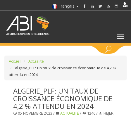
Français
MOTS CLÉS
Accueil
Actualité
algerie_PLF: un taux de croissance économique de 4,2 %
attendu en 2024
SÉLECTIONNEZ UN/DES SECTEURS
ALGERIE_PLF: UN TAUX DE
SÉLECTIONNEZ UN DOSSIER
CROISSANCE ÉCONOMIQUE DE
4,2 % ATTENDU EN 2024
SELECTIONNEZ UNE SECTION
05 NOVEMBRE 2023 /
ACTUALITÉ
/
1246 /
HEJER
SÉLECTIONNEZ UNE CATÉGORIE