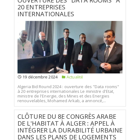
OUVERTURE DES "DATA ROOMS" À
20 ENTREPRISES
INTERNATIONALES
19 décembre 2024
Actualité
Algeria Bid Round 2024 : ouverture des "Data rooms"
à 20 entreprises internationales Le ministre d'Etat,
ministre de l'Energie, des Mines et des Energies
renouvelables, Mohamed Arkab, a annoncé,...
CLÔTURE DU 8E CONGRÈS ARABE
DE L'HABITAT À ALGER : APPEL À
INTÉGRER LA DURABILITÉ URBAINE
DANS LES PLANS DE LOGEMENTS