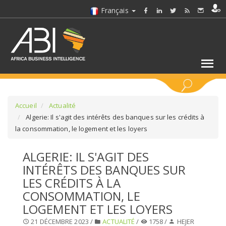
Français
MOTS CLÉS
Accueil
Actualité
Algerie: Il s'agit des intérêts des banques sur les crédits à
la consommation, le logement et les loyers
SÉLECTIONNEZ UN/DES SECTEURS
ALGERIE: IL S'AGIT DES
SÉLECTIONNEZ UN DOSSIER
INTÉRÊTS DES BANQUES SUR
LES CRÉDITS À LA
SELECTIONNEZ UNE SECTION
CONSOMMATION, LE
LOGEMENT ET LES LOYERS
SÉLECTIONNEZ UNE CATÉGORIE
21 DÉCEMBRE 2023 /
ACTUALITÉ
/
1758 /
HEJER