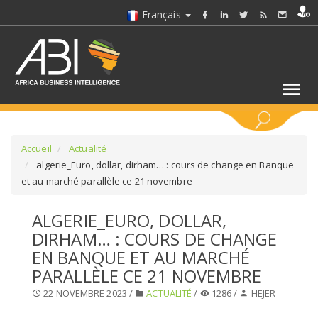
Français
MOTS CLÉS
Accueil
Actualité
algerie_Euro, dollar, dirham… : cours de change en Banque
et au marché parallèle ce 21 novembre
SÉLECTIONNEZ UN/DES SECTEURS
ALGERIE_EURO, DOLLAR,
SÉLECTIONNEZ UN DOSSIER
DIRHAM… : COURS DE CHANGE
EN BANQUE ET AU MARCHÉ
SELECTIONNEZ UNE SECTION
PARALLÈLE CE 21 NOVEMBRE
22 NOVEMBRE 2023 /
ACTUALITÉ
/
1286 /
HEJER
SÉLECTIONNEZ UNE CATÉGORIE