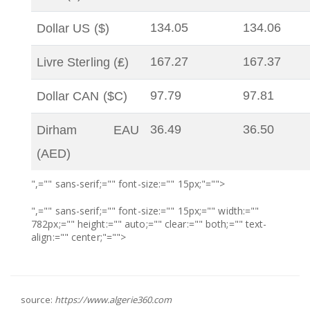
134.05
134.06
Dollar US ($)
167.27
167.37
Livre Sterling (₤)
97.79
97.81
Dollar CAN ($C)
36.49
36.50
Dirham EAU
(AED)
",="" sans-serif;="" font-size:="" 15px;"="">
",="" sans-serif;="" font-size:="" 15px;="" width:=""
782px;="" height:="" auto;="" clear:="" both;="" text-
align:="" center;"="">
source:
https://www.algerie360.com