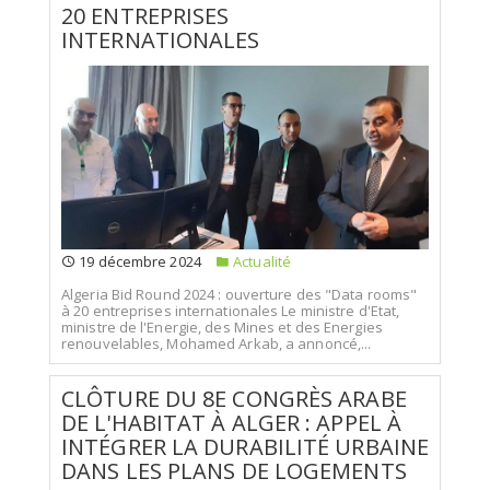
20 ENTREPRISES
INTERNATIONALES
19 décembre 2024
Actualité
Algeria Bid Round 2024 : ouverture des "Data rooms"
à 20 entreprises internationales Le ministre d'Etat,
ministre de l'Energie, des Mines et des Energies
renouvelables, Mohamed Arkab, a annoncé,...
CLÔTURE DU 8E CONGRÈS ARABE
DE L'HABITAT À ALGER : APPEL À
INTÉGRER LA DURABILITÉ URBAINE
DANS LES PLANS DE LOGEMENTS