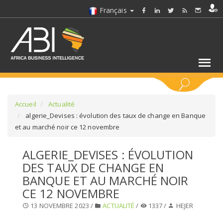
Français
MOTS CLÉS
Accueil
Actualité
algerie_Devises : évolution des taux de change en Banque
et au marché noir ce 12 novembre
SÉLECTIONNEZ UN/DES SECTEURS
ALGERIE_DEVISES : ÉVOLUTION
SÉLECTIONNEZ UN DOSSIER
DES TAUX DE CHANGE EN
BANQUE ET AU MARCHÉ NOIR
SELECTIONNEZ UNE SECTION
CE 12 NOVEMBRE
13 NOVEMBRE 2023 /
ACTUALITÉ
/
1337 /
HEJER
SÉLECTIONNEZ UNE CATÉGORIE