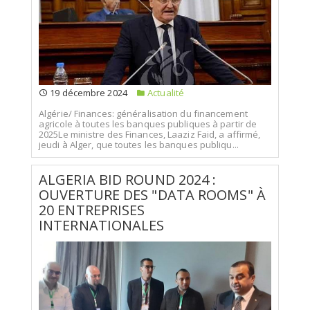
19 décembre 2024
Actualité
Algérie/ Finances: généralisation du financement
agricole à toutes les banques publiques à partir de
2025Le ministre des Finances, Laaziz Faid, a affirmé,
jeudi à Alger, que toutes les banques publiqu...
ALGERIA BID ROUND 2024 :
OUVERTURE DES "DATA ROOMS" À
20 ENTREPRISES
INTERNATIONALES