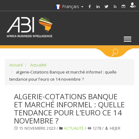
Français
MOTS CLÉS
Accueil
Actualité
algerie-Cotations Banque et marché informel : quelle
tendance pour l’euro ce 14 novembre ?
SÉLECTIONNEZ UN/DES SECTEURS
ALGERIE-COTATIONS BANQUE
SÉLECTIONNEZ UN DOSSIER
ET MARCHÉ INFORMEL : QUELLE
TENDANCE POUR L’EURO CE 14
SELECTIONNEZ UNE SECTION
NOVEMBRE ?
15 NOVEMBRE 2023 /
ACTUALITÉ
/
1278 /
HEJER
SÉLECTIONNEZ UNE CATÉGORIE