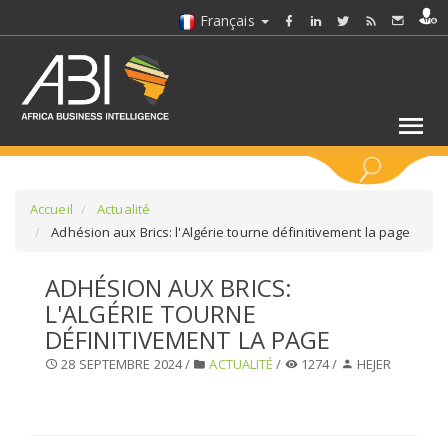
Français
MOTS CLÉS
Accueil
Actualité
Adhésion aux Brics: l'Algérie tourne définitivement la page
SÉLECTIONNEZ UN/DES SECTEURS
ADHÉSION AUX BRICS:
L'ALGÉRIE TOURNE
SÉLECTIONNEZ UN DOSSIER
DÉFINITIVEMENT LA PAGE
28 SEPTEMBRE 2024 /
ACTUALITÉ
/
1274 /
HEJER
SELECTIONNEZ UNE SECTION
SÉLECTIONNEZ UNE CATÉGORIE