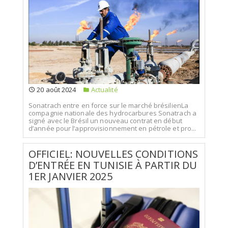
20 août 2024
Actualité
Sonatrach entre en force sur le marché brésilienLa
compagnie nationale des hydrocarbures Sonatrach a
signé avec le Brésil un nouveau contrat en début
d’année pour l’approvisionnement en pétrole et pro...
OFFICIEL: NOUVELLES CONDITIONS
D’ENTRÉE EN TUNISIE À PARTIR DU
1ER JANVIER 2025