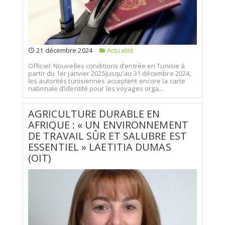
21 décembre 2024
Actualité
Officiel: Nouvelles conditions d’entrée en Tunisie à
partir du 1er janvier 2025Jusqu’au 31 décembre 2024,
les autorités tunisiennes acceptent encore la carte
nationale d’identité pour les voyages orga...
AGRICULTURE DURABLE EN
AFRIQUE : « UN ENVIRONNEMENT
DE TRAVAIL SÛR ET SALUBRE EST
ESSENTIEL » LAETITIA DUMAS
(OIT)