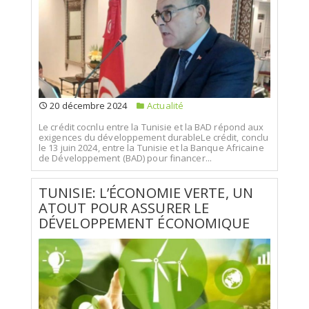
20 décembre 2024
Actualité
Le crédit cocnlu entre la Tunisie et la BAD répond aux
exigences du développement durableLe crédit, conclu
le 13 juin 2024, entre la Tunisie et la Banque Africaine
de Développement (BAD) pour financer...
TUNISIE: L’ÉCONOMIE VERTE, UN
ATOUT POUR ASSURER LE
DÉVELOPPEMENT ÉCONOMIQUE