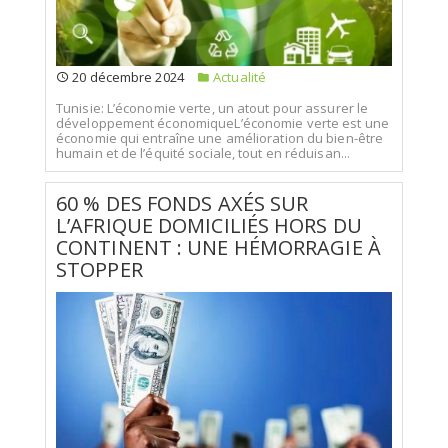
20 décembre 2024
Actualité
Tunisie: L’économie verte, un atout pour assurer le
développement économiqueL’économie verte est une
économie qui entraîne une amélioration du bien-être
humain et de l’équité sociale, tout en réduisan...
60 % DES FONDS AXÉS SUR
L’AFRIQUE DOMICILIÉS HORS DU
CONTINENT : UNE HÉMORRAGIE À
STOPPER