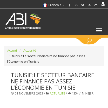
Français
MOTS CLÉS
Accueil
Actualité
tunisie:Le secteur bancaire ne finance pas assez
l’économie en Tunisie
SÉLECTIONNEZ UN/DES SECTEURS
TUNISIE:LE SECTEUR BANCAIRE
SÉLECTIONNEZ UN DOSSIER
NE FINANCE PAS ASSEZ
L’ÉCONOMIE EN TUNISIE
SELECTIONNEZ UNE SECTION
01 NOVEMBRE 2023 /
ACTUALITÉ
/
1354 /
HEJER
SÉLECTIONNEZ UNE CATÉGORIE