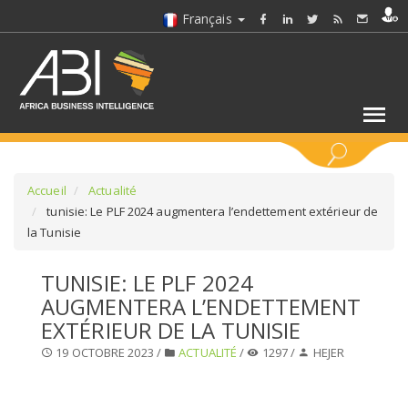
Français
MOTS CLÉS
Accueil
Actualité
tunisie: Le PLF 2024 augmentera l’endettement extérieur de
la Tunisie
SÉLECTIONNEZ UN/DES SECTEURS
TUNISIE: LE PLF 2024
SÉLECTIONNEZ UN DOSSIER
AUGMENTERA L’ENDETTEMENT
EXTÉRIEUR DE LA TUNISIE
SELECTIONNEZ UNE SECTION
19 OCTOBRE 2023 /
ACTUALITÉ
/
1297 /
HEJER
SÉLECTIONNEZ UNE CATÉGORIE