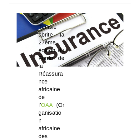
SÉLECTIONNEZ UN/DES PAYS
La
Tunisie
abrite la
27ème
édition du
Forum de
la
Réassura
nce
africaine
de
l’
OAA
(Or
ganisatio
n
africaine
des