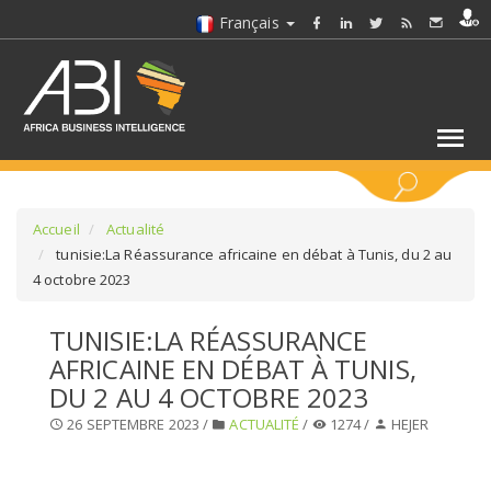
Français
MOTS CLÉS
Accueil
Actualité
tunisie:La Réassurance africaine en débat à Tunis, du 2 au
4 octobre 2023
SÉLECTIONNEZ UN/DES SECTEURS
TUNISIE:LA RÉASSURANCE
SÉLECTIONNEZ UN DOSSIER
AFRICAINE EN DÉBAT À TUNIS,
DU 2 AU 4 OCTOBRE 2023
SELECTIONNEZ UNE SECTION
26 SEPTEMBRE 2023 /
ACTUALITÉ
/
1274 /
HEJER
SÉLECTIONNEZ UNE CATÉGORIE