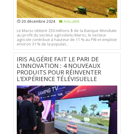
20 décembre 2024
Actualité
Le Maroc obtient 250 millions $ de la Banque Mondiale
au profit du secteur agricoleAu Maroc, le secteur
agricole contribue à hauteur de 11 % au PIB et emploie
environ 31 % de la populat...
IRIS ALGÉRIE FAIT LE PARI DE
L’INNOVATION : 4 NOUVEAUX
PRODUITS POUR RÉINVENTER
L’EXPÉRIENCE TÉLÉVISUELLE