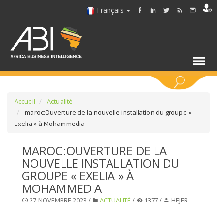
Français
MOTS CLÉS
Accueil
Actualité
maroc:Ouverture de la nouvelle installation du groupe «
Exelia » à Mohammedia
SÉLECTIONNEZ UN/DES SECTEURS
MAROC:OUVERTURE DE LA
SÉLECTIONNEZ UN DOSSIER
NOUVELLE INSTALLATION DU
GROUPE « EXELIA » À
SELECTIONNEZ UNE SECTION
MOHAMMEDIA
27 NOVEMBRE 2023 /
ACTUALITÉ
/
1377 /
HEJER
SÉLECTIONNEZ UNE CATÉGORIE