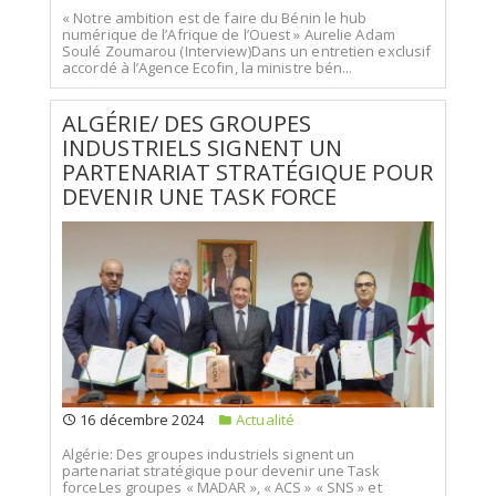
« Notre ambition est de faire du Bénin le hub
numérique de l’Afrique de l’Ouest » Aurelie Adam
Soulé Zoumarou (Interview)Dans un entretien exclusif
accordé à l’Agence Ecofin, la ministre bén...
ALGÉRIE/ DES GROUPES
INDUSTRIELS SIGNENT UN
PARTENARIAT STRATÉGIQUE POUR
DEVENIR UNE TASK FORCE
16 décembre 2024
Actualité
Algérie: Des groupes industriels signent un
partenariat stratégique pour devenir une Task
forceLes groupes « MADAR », « ACS » « SNS » et