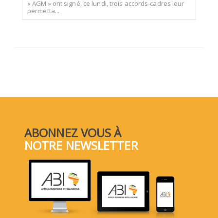
« AGM » ont signé, ce lundi, trois accords-cadres leur
permetta...
ABONNEZ VOUS À
NOTRE NEWSLETTER