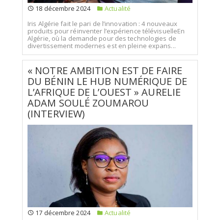
18 décembre 2024
Actualité
Iris Algérie fait le pari de l’innovation : 4 nouveaux
produits pour réinventer l’expérience télévisuelleEn
Algérie, où la demande pour des technologies de
divertissement modernes est en pleine expans...
« NOTRE AMBITION EST DE FAIRE
DU BÉNIN LE HUB NUMÉRIQUE DE
L’AFRIQUE DE L’OUEST » AURELIE
ADAM SOULÉ ZOUMAROU
(INTERVIEW)
17 décembre 2024
Actualité