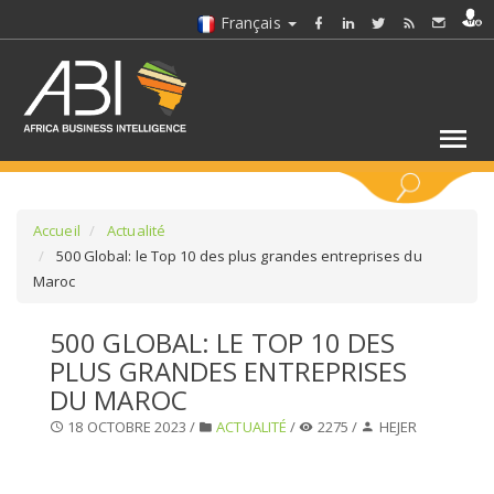
Français
MOTS CLÉS
Accueil
Actualité
500 Global: le Top 10 des plus grandes entreprises du
Maroc
SÉLECTIONNEZ UN/DES SECTEURS
500 GLOBAL: LE TOP 10 DES
SÉLECTIONNEZ UN DOSSIER
PLUS GRANDES ENTREPRISES
DU MAROC
SELECTIONNEZ UNE SECTION
18 OCTOBRE 2023 /
ACTUALITÉ
/
2275 /
HEJER
SÉLECTIONNEZ UNE CATÉGORIE