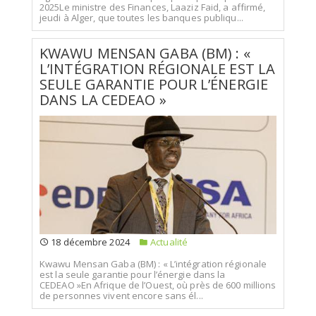
2025Le ministre des Finances, Laaziz Faid, a affirmé,
jeudi à Alger, que toutes les banques publiqu...
KWAWU MENSAN GABA (BM) : «
L’INTÉGRATION RÉGIONALE EST LA
SEULE GARANTIE POUR L’ÉNERGIE
DANS LA CEDEAO »
18 décembre 2024
Actualité
Kwawu Mensan Gaba (BM) : « L’intégration régionale
est la seule garantie pour l’énergie dans la
CEDEAO »En Afrique de l’Ouest, où près de 600 millions
de personnes vivent encore sans él...