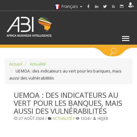
Français
MOTS CLÉS
Accueil
Actualité
UEMOA : des indicateurs au vert pour les banques, mais
aussi des vulnérabilités
SÉLECTIONNEZ UN/DES SECTEURS
UEMOA : DES INDICATEURS AU
SÉLECTIONNEZ UN DOSSIER
VERT POUR LES BANQUES, MAIS
AUSSI DES VULNÉRABILITÉS
SELECTIONNEZ UNE SECTION
27 AOÛT 2024 /
ACTUALITÉ
/
1324 /
HEJER
SÉLECTIONNEZ UNE CATÉGORIE