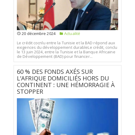
20 décembre 2024
Actualité
Le crédit cocnlu entre la Tunisie et la BAD répond aux
exigences du développement durableLe crédit, conclu
le 13 juin 2024, entre la Tunisie et la Banque Africaine
de Développement (BAD) pour financer...
60 % DES FONDS AXÉS SUR
L’AFRIQUE DOMICILIÉS HORS DU
CONTINENT : UNE HÉMORRAGIE À
STOPPER