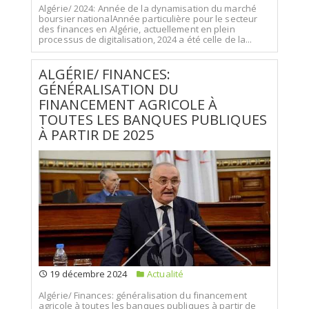
Algérie/ 2024: Année de la dynamisation du marché
boursier nationalAnnée particulière pour le secteur
des finances en Algérie, actuellement en plein
processus de digitalisation, 2024 a été celle de la...
ALGÉRIE/ FINANCES:
GÉNÉRALISATION DU
FINANCEMENT AGRICOLE À
TOUTES LES BANQUES PUBLIQUES
À PARTIR DE 2025
19 décembre 2024
Actualité
Algérie/ Finances: généralisation du financement
agricole à toutes les banques publiques à partir de