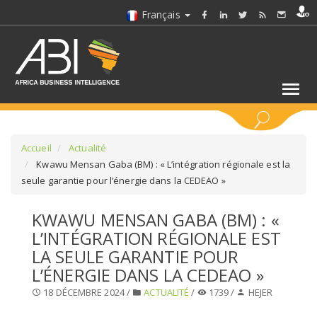
Français
MOTS CLÉS
Accueil
Actualité
Kwawu Mensan Gaba (BM) : « L’intégration régionale est la
seule garantie pour l’énergie dans la CEDEAO »
SÉLECTIONNEZ UN/DES SECTEURS
KWAWU MENSAN GABA (BM) : «
SÉLECTIONNEZ UN DOSSIER
L’INTÉGRATION RÉGIONALE EST
LA SEULE GARANTIE POUR
SELECTIONNEZ UNE SECTION
L’ÉNERGIE DANS LA CEDEAO »
18 DÉCEMBRE 2024 /
ACTUALITÉ
/
1739 /
HEJER
SÉLECTIONNEZ UNE CATÉGORIE