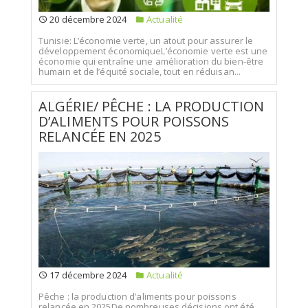
20 décembre 2024
Actualité
Tunisie: L’économie verte, un atout pour assurer le
développement économiqueL’économie verte est une
économie qui entraîne une amélioration du bien-être
humain et de l’équité sociale, tout en réduisan...
ALGÉRIE/ PÊCHE : LA PRODUCTION
D’ALIMENTS POUR POISSONS
RELANCÉE EN 2025
17 décembre 2024
Actualité
Pêche : la production d’aliments pour poissons
relancée en 2025De nombreuses décisions ont été