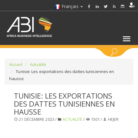
Français
MOTS CLÉS
Accueil
Actualité
Tunisie: Les exportations des dattes tunisiennes en
hausse
SÉLECTIONNEZ UN/DES SECTEURS
TUNISIE: LES EXPORTATIONS
SÉLECTIONNEZ UN DOSSIER
DES DATTES TUNISIENNES EN
HAUSSE
SELECTIONNEZ UNE SECTION
21 DÉCEMBRE 2023 /
ACTUALITÉ
/
1501 /
HEJER
SÉLECTIONNEZ UNE CATÉGORIE