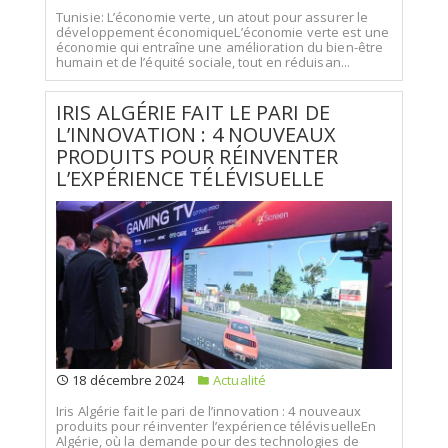
Tunisie: L’économie verte, un atout pour assurer le
développement économiqueL’économie verte est une
économie qui entraîne une amélioration du bien-être
humain et de l’équité sociale, tout en réduisan...
IRIS ALGÉRIE FAIT LE PARI DE
L’INNOVATION : 4 NOUVEAUX
PRODUITS POUR RÉINVENTER
L’EXPÉRIENCE TÉLÉVISUELLE
18 décembre 2024
Actualité
Iris Algérie fait le pari de l’innovation : 4 nouveaux
produits pour réinventer l’expérience télévisuelleEn
Algérie, où la demande pour des technologies de