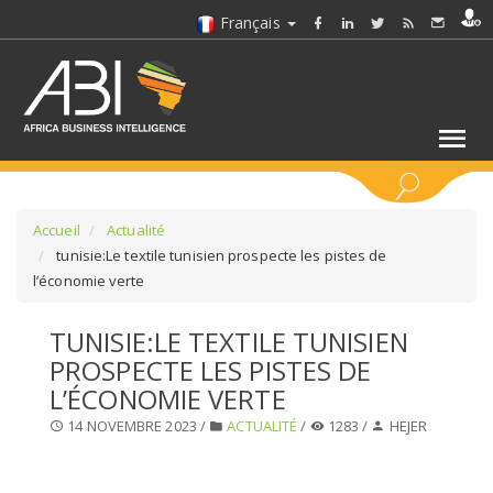
Français
MOTS CLÉS
Accueil
Actualité
tunisie:Le textile tunisien prospecte les pistes de
l’économie verte
SÉLECTIONNEZ UN/DES SECTEURS
TUNISIE:LE TEXTILE TUNISIEN
SÉLECTIONNEZ UN DOSSIER
PROSPECTE LES PISTES DE
L’ÉCONOMIE VERTE
SELECTIONNEZ UNE SECTION
14 NOVEMBRE 2023 /
ACTUALITÉ
/
1283 /
HEJER
SÉLECTIONNEZ UNE CATÉGORIE