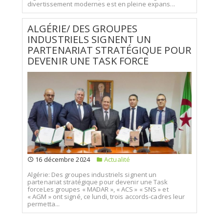
divertissement modernes est en pleine expans...
ALGÉRIE/ DES GROUPES
INDUSTRIELS SIGNENT UN
PARTENARIAT STRATÉGIQUE POUR
DEVENIR UNE TASK FORCE
16 décembre 2024
Actualité
Algérie: Des groupes industriels signent un
partenariat stratégique pour devenir une Task
forceLes groupes « MADAR », « ACS » « SNS » et
« AGM » ont signé, ce lundi, trois accords-cadres leur
permetta...