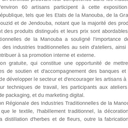
u'environ 60 artisans participent à cette expositio
République, tels que les Etats de la Manouba, de la Gr
Bouzid et de Jendouba, notant que la majorité des prod
t des produits distingués et leurs prix sont abordables
itionnelles de la Manouba a souligné l'importance d
 des industries traditionnelles au sein d'ateliers, ainsi
ntribuer à sa promotion interne et externe.
tion gratuite, qui constitue une opportunité de mettr
tures de soutien et d'accompagnement des banques et
 de développer le secteur et d'encourager les artisans à 
ur techniques de travail, les participants aux ateliers
e packaging, et du marketing digital.
on Régionale des Industries Traditionnelles de la Mano
ue le textile, l'habillement traditionnel, la décoration
 distillation d'herbes et de fleurs, outre la fabricatio