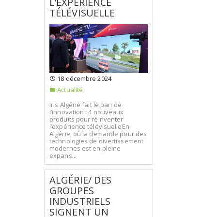
L’EXPÉRIENCE
TÉLÉVISUELLE
18 décembre 2024
Actualité
Iris Algérie fait le pari de
l’innovation : 4 nouveaux
produits pour réinventer
l’expérience télévisuelleEn
Algérie, où la demande pour des
technologies de divertissement
modernes est en pleine
expans...
ALGÉRIE/ DES
GROUPES
INDUSTRIELS
SIGNENT UN