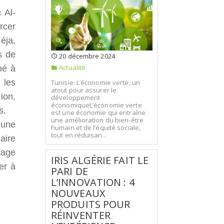
 Al-
rcer
éja,
s de
20 décembre 2024
Actualité
né à
 les
Tunisie: L’économie verte, un
atout pour assurer le
ion,
développement
économiqueL’économie verte
s.
est une économie qui entraîne
une amélioration du bien-être
 une
humain et de l’équité sociale,
tout en réduisan...
aire
tage
IRIS ALGÉRIE FAIT LE
er à
PARI DE
L’INNOVATION : 4
NOUVEAUX
PRODUITS POUR
RÉINVENTER