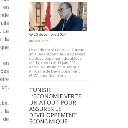
n en
ande
uits
. Le
20 décembre 2024
e la
Actualité
 que
Le crédit cocnlu entre la Tunisie
et la BAD répond aux exigences
du développement durableLe
crédit, conclu le 13 juin 2024,
e en
entre la Tunisie et la Banque
 des
Africaine de Développement
(BAD) pour financer...
être
 ont
TUNISIE:
L’ÉCONOMIE VERTE,
UN ATOUT POUR
uba,
ASSURER LE
, la
DÉVELOPPEMENT
n de
ÉCONOMIQUE