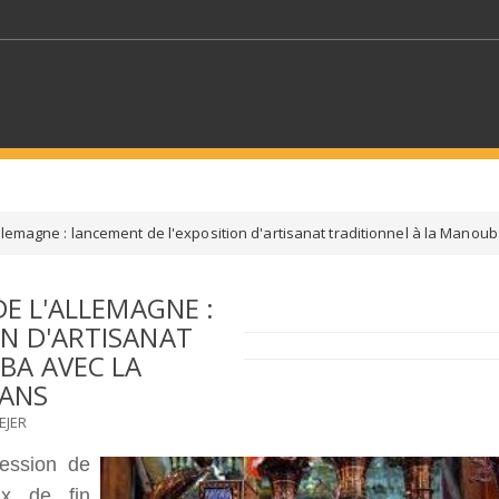
MOTS CLÉS
llemagne : lancement de l'exposition d'artisanat traditionnel à la Manouba
S SECTEURS
SÉLECTIONNEZ UN DOSSIER
DE L'ALLEMAGNE :
ON D'ARTISANAT
ECTION
SÉLECTIONNEZ UNE CATÉGORIE
SÉLECTIO
BA AVEC LA
SANS
EJER
ession de
ux de fin