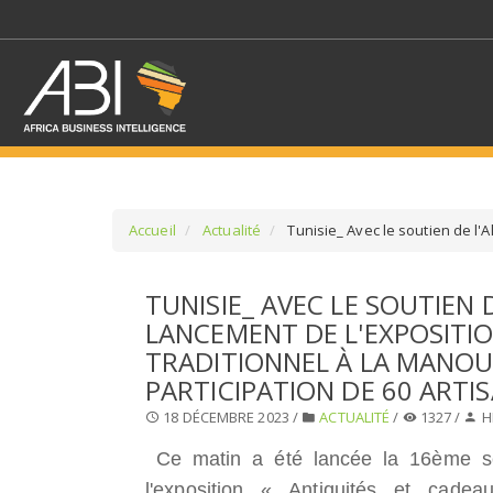
Accueil
Actualité
Tunisie_ Avec le soutien de l'A
SÉLECTIONNEZ UN/DE
TUNISIE_ AVEC LE SOUTIEN 
LANCEMENT DE L'EXPOSITI
SELECTIONNEZ UNE S
TRADITIONNEL À LA MANOU
PARTICIPATION DE 60 ARTI
18 DÉCEMBRE 2023 /
ACTUALITÉ
/
1327 /
H
Ce matin a été lancée la 16ème s
l'exposition « Antiquités et cadea