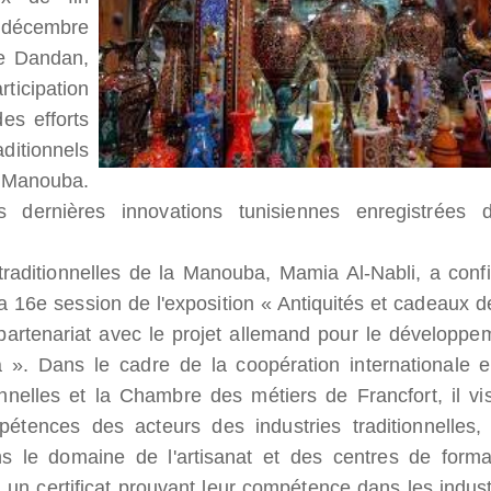
5 décembre
de Dandan,
rticipation
es efforts
aditionnels
a Manouba.
es dernières innovations tunisiennes enregistrées 
traditionnelles de la Manouba, Mamia Al-Nabli, a conf
 16e session de l'exposition « Antiquités et cadeaux de
partenariat avec le projet allemand pour le développe
a ». Dans le cadre de la coopération internationale e
tionnelles et la Chambre des métiers de Francfort, il vi
étences des acteurs des industries traditionnelles,
ns le domaine de l'artisanat et des centres de forma
u un certificat prouvant leur compétence dans les indust