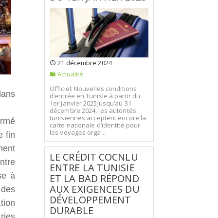
21 décembre 2024
Actualité
Officiel: Nouvelles conditions
dans
d’entrée en Tunisie à partir du
1er janvier 2025Jusqu’au 31
décembre 2024, les autorités
tunisiennes acceptent encore la
irmé
carte nationale d’identité pour
les voyages orga...
 fin
ment
LE CRÉDIT COCNLU
ntre
ENTRE LA TUNISIE
se à
ET LA BAD RÉPOND
AUX EXIGENCES DU
 des
DÉVELOPPEMENT
tion
DURABLE
ries