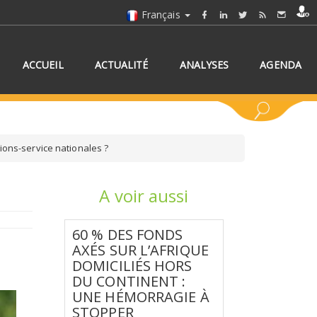
Français
ACCUEIL
ACTUALITÉ
ANALYSES
AGENDA
ions-service nationales ?
A voir aussi
NNEZ UN/DES PAYS
60 % DES FONDS
AXÉS SUR L’AFRIQUE
DOMICILIÉS HORS
DU CONTINENT :
UNE HÉMORRAGIE À
STOPPER