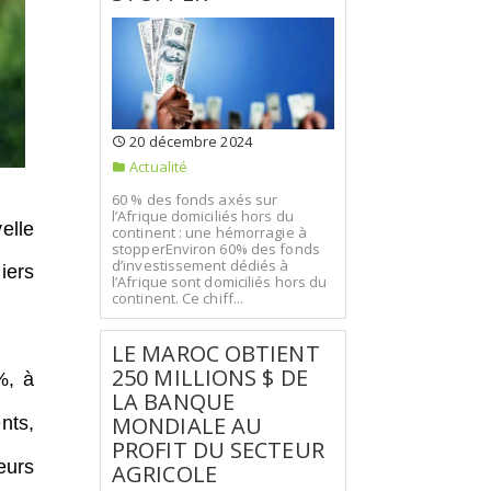
20 décembre 2024
Actualité
60 % des fonds axés sur
l’Afrique domiciliés hors du
elle
continent : une hémorragie à
stopperEnviron 60% des fonds
d’investissement dédiés à
iers
l’Afrique sont domiciliés hors du
continent. Ce chiff...
LE MAROC OBTIENT
250 MILLIONS $ DE
%, à
LA BANQUE
MONDIALE AU
nts,
PROFIT DU SECTEUR
eurs
AGRICOLE