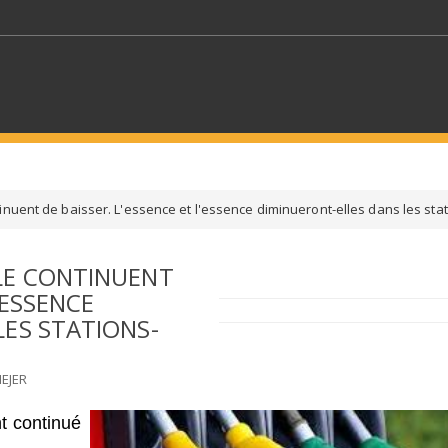
MOTS CLÉS
inuent de baisser. L'essence et l'essence diminueront-elles dans les stat
S SECTEURS
SÉLECTIONNEZ UN DOSSIER
LE CONTINUENT
'ESSENCE
ECTION
SÉLECTIONNEZ UNE CATÉGORIE
SÉLECTIO
LES STATIONS-
EJER
nt continué