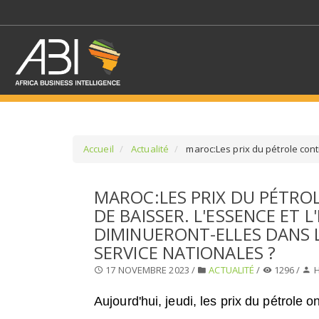
Accueil
Actualité
maroc:Les prix du pétrole cont
SÉLECTIONNEZ UN/DE
MAROC:LES PRIX DU PÉTRO
DE BAISSER. L'ESSENCE ET L
SELECTIONNEZ UNE S
DIMINUERONT-ELLES DANS 
SERVICE NATIONALES ?
17 NOVEMBRE 2023 /
ACTUALITÉ
/
1296 /
H
Aujourd'hui, jeudi, les prix du pétrole o