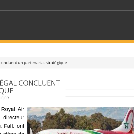
MOTS CLÉS
concluent un partenariat stratégique
S SECTEURS
SÉLECTIONNEZ UN DOSSIER
ÉNÉGAL CONCLUENT
IQUE
ECTION
SÉLECTIONNEZ UNE CATÉGORIE
SÉLECTIO
HEJER
 Royal Air
directeur
 Fall, ont