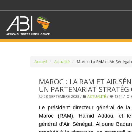
Accueil
Actualité
Maroc : La RAM et Air Sénégal 
SÉLECTIONNEZ UN/DE
MAROC : LA RAM ET AIR S
UN PARTENARIAT STRATÉG
SELECTIONNEZ UNE S
28 SEPTEMBRE 2023 /
ACTUALITÉ
/
1314 /
Le président directeur général de la
Maroc (RAM), Hamid Addou, et le 
général d’Air Sénégal, Alioune Badara