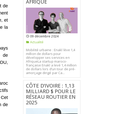
AFRIQUE
t de
ment
, et
e la
09 décembre 2024
Actualité
pays
Mobilité urbaine : Enakl lève 1,4
million de dollars pour
é de
développer ses services en
AfriqueLa startup maroco-
DOU,
française Enakl a levé 1,4 million
de dollars lors d’un tour de pré-
amorçage dirigé par Ca...
aroc
CÔTE D’IVOIRE : 1,13
MILLIARD $ POUR LE
tifs
RÉSEAU ROUTIER EN
 Cet
2025
n de