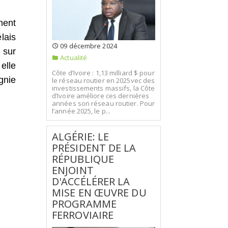
ment
lais
09 décembre 2024
 sur
Actualité
elle
Côte d’Ivoire : 1,13 milliard $ pour
gnie
le réseau routier en 2025vec des
investissements massifs, la Côte
d’Ivoire améliore ces dernières
années son réseau routier. Pour
l’année 2025, le p...
ALGÉRIE: LE
PRÉSIDENT DE LA
RÉPUBLIQUE
ENJOINT
D'ACCÉLÉRER LA
MISE EN ŒUVRE DU
PROGRAMME
FERROVIAIRE