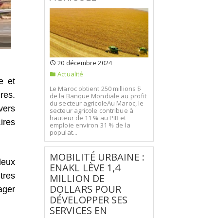
20 décembre 2024
Actualité
e et
Le Maroc obtient 250 millions $
res.
de la Banque Mondiale au profit
du secteur agricoleAu Maroc, le
vers
secteur agricole contribue à
hauteur de 11 % au PIB et
ires
emploie environ 31 % de la
populat...
MOBILITÉ URBAINE :
deux
ENAKL LÈVE 1,4
tres
MILLION DE
DOLLARS POUR
ager
DÉVELOPPER SES
SERVICES EN