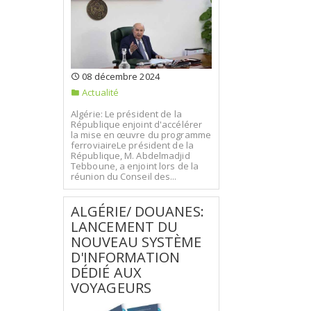
08 décembre 2024
Actualité
Algérie: Le président de la
République enjoint d'accélérer
la mise en œuvre du programme
ferroviaireLe président de la
République, M. Abdelmadjid
Tebboune, a enjoint lors de la
réunion du Conseil des...
ALGÉRIE/ DOUANES:
LANCEMENT DU
NOUVEAU SYSTÈME
D'INFORMATION
DÉDIÉ AUX
VOYAGEURS