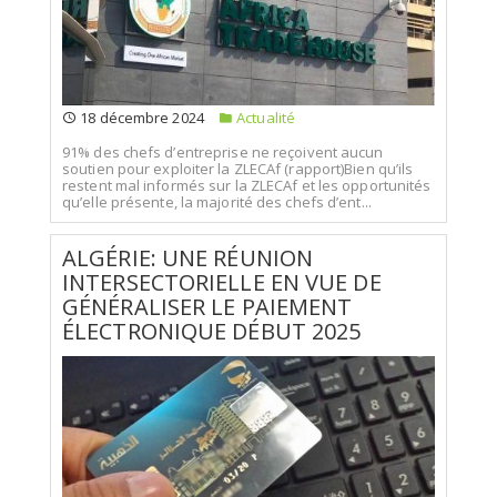
18 décembre 2024
Actualité
91% des chefs d’entreprise ne reçoivent aucun
soutien pour exploiter la ZLECAf (rapport)Bien qu’ils
restent mal informés sur la ZLECAf et les opportunités
qu’elle présente, la majorité des chefs d’ent...
ALGÉRIE: UNE RÉUNION
INTERSECTORIELLE EN VUE DE
GÉNÉRALISER LE PAIEMENT
ÉLECTRONIQUE DÉBUT 2025