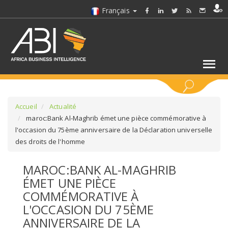
Français
MOTS CLÉS
Accueil
Actualité
maroc:Bank Al-Maghrib émet une pièce commémorative à
l'occasion du 75ème anniversaire de la Déclaration universelle
SÉLECTIONNEZ UN/DES SECTEURS
des droits de l'homme
SÉLECTIONNEZ UN DOSSIER
MAROC:BANK AL-MAGHRIB
ÉMET UNE PIÈCE
SELECTIONNEZ UNE SECTION
COMMÉMORATIVE À
L'OCCASION DU 75ÈME
SÉLECTIONNEZ UNE CATÉGORIE
ANNIVERSAIRE DE LA