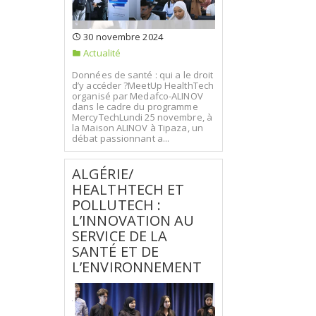
30 novembre 2024
Actualité
Données de santé : qui a le droit
d’y accéder ?MeetUp HealthTech
organisé par Medafco-ALINOV
dans le cadre du programme
MercyTechLundi 25 novembre, à
la Maison ALINOV à Tipaza, un
débat passionnant a...
ALGÉRIE/
HEALTHTECH ET
POLLUTECH :
L’INNOVATION AU
SERVICE DE LA
SANTÉ ET DE
L’ENVIRONNEMENT