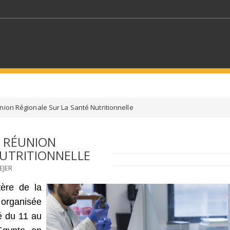
MOTS CLÉS
nion Régionale Sur La Santé Nutritionnelle
S SECTEURS
SÉLECTIONNEZ UN DOSSIER
E RÉUNION
NUTRITIONNELLE
ECTION
SÉLECTIONNEZ UNE CATÉGORIE
SÉLECTIO
EJER
tère de la
e organisée
é du 11 au