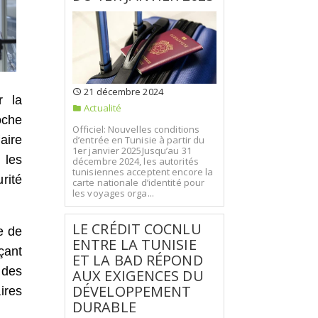
21 décembre 2024
r la
Actualité
oche
Officiel: Nouvelles conditions
aire
d’entrée en Tunisie à partir du
1er janvier 2025Jusqu’au 31
 les
décembre 2024, les autorités
tunisiennes acceptent encore la
rité
carte nationale d’identité pour
les voyages orga...
LE CRÉDIT COCNLU
e de
ENTRE LA TUNISIE
çant
ET LA BAD RÉPOND
 des
AUX EXIGENCES DU
DÉVELOPPEMENT
ires
DURABLE