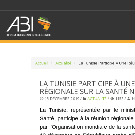
Accueil
Actualité
La Tunisie Participe À Une Réu
SÉLECTIONNEZ UN/DE
LA TUNISIE PARTICIPE À UN
RÉGIONALE SUR LA SANTÉ 
SELECTIONNEZ UNE S
15 DÉCEMBRE 2019 /
ACTUALITÉ
/
1153 /
H
La Tunisie, représentée par le minis
Santé, participe à la réunion régional
par l'Organisation mondiale de la sant