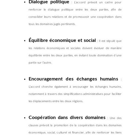
Dialogue politique
: L’accord prévoit un cadre pour
renforcer le dialogue politique entre les deux parties, afin de
consolider leurs relations et de promouvoir une coopération dans
tous les domaines jugés pertinents.
Équilibre économique et social
: Il est stipulé que
les relations économiques et sociales doivent évoluer de manière
équilibrée entre les deux parties, en évitant toute domination d’une
partie sur l’autre.
Encouragement des échanges humains
:
L’accord cherche également à encourager les échanges humains,
notamment à travers des simplifications administratives pour faciliter
les déplacements entre les deux régions.
Coopération dans divers domaines
: Une des
clauses prévoit la promotion de la coopération dans les domaines
économique, social, culturel et financier, afin de renforcer les liens