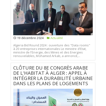
19 décembre 2024
Actualité
Algeria Bid Round 2024 : ouverture des "Data rooms"
à 20 entreprises internationales Le ministre d'Etat,
ministre de l'Energie, des Mines et des Energies
renouvelables, Mohamed Arkab, a annoncé,...
CLÔTURE DU 8E CONGRÈS ARABE
DE L'HABITAT À ALGER : APPEL À
INTÉGRER LA DURABILITÉ URBAINE
DANS LES PLANS DE LOGEMENTS