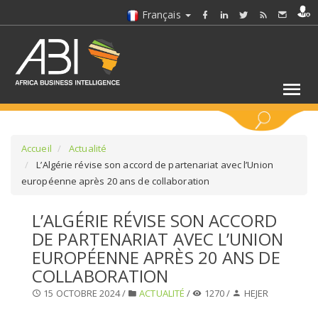
Français
MOTS CLÉS
Accueil
Actualité
L’Algérie révise son accord de partenariat avec l’Union
européenne après 20 ans de collaboration
SÉLECTIONNEZ UN/DES SECTEURS
L’ALGÉRIE RÉVISE SON ACCORD
SÉLECTIONNEZ UN DOSSIER
DE PARTENARIAT AVEC L’UNION
EUROPÉENNE APRÈS 20 ANS DE
SELECTIONNEZ UNE SECTION
COLLABORATION
15 OCTOBRE 2024 /
ACTUALITÉ
/
1270 /
HEJER
SÉLECTIONNEZ UNE CATÉGORIE