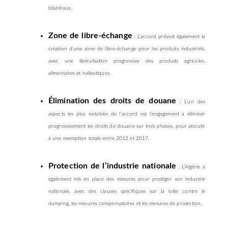
bilatéraux.
Zone de libre-échange
: L’accord prévoit également la
création d’une zone de libre-échange pour les produits industriels,
avec une libéralisation progressive des produits agricoles,
alimentaires et halieutiques.
Élimination des droits de douane
: L’un des
aspects les plus notables de l’accord est l’engagement à éliminer
progressivement les droits de douane sur trois phases, pour aboutir
à une exemption totale entre 2012 et 2017.
Protection de l’industrie nationale
: L’Algérie a
également mis en place des mesures pour protéger son industrie
nationale, avec des clauses spécifiques sur la lutte contre le
dumping, les mesures compensatoires et les mesures de protection.