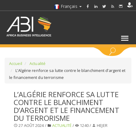
Français
MOTS CLÉS
Accueil
Actualité
L’Algérie renforce sa lutte contre le blanchiment d’argent et
le financement du terrorisme
SÉLECTIONNEZ UN/DES SECTEURS
L’ALGÉRIE RENFORCE SA LUTTE
SÉLECTIONNEZ UN DOSSIER
CONTRE LE BLANCHIMENT
D’ARGENT ET LE FINANCEMENT
SELECTIONNEZ UNE SECTION
DU TERRORISME
27 AOÛT 2024 /
ACTUALITÉ
/
1240 /
HEJER
SÉLECTIONNEZ UNE CATÉGORIE