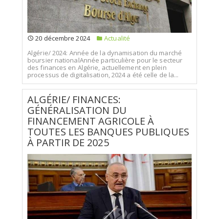
20 décembre 2024
Actualité
Algérie/ 2024: Année de la dynamisation du marché
boursier nationalAnnée particulière pour le secteur
des finances en Algérie, actuellement en plein
processus de digitalisation, 2024 a été celle de la...
ALGÉRIE/ FINANCES:
GÉNÉRALISATION DU
FINANCEMENT AGRICOLE À
TOUTES LES BANQUES PUBLIQUES
À PARTIR DE 2025