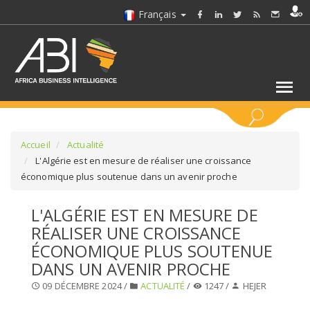
Français
MOTS CLÉS
Accueil
Actualité
L'Algérie est en mesure de réaliser une croissance
économique plus soutenue dans un avenir proche
SÉLECTIONNEZ UN/DES SECTEURS
L'ALGÉRIE EST EN MESURE DE
SÉLECTIONNEZ UN DOSSIER
RÉALISER UNE CROISSANCE
ÉCONOMIQUE PLUS SOUTENUE
SELECTIONNEZ UNE SECTION
DANS UN AVENIR PROCHE
09 DÉCEMBRE 2024 /
ACTUALITÉ
/
1247 /
HEJER
SÉLECTIONNEZ UNE CATÉGORIE