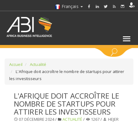
Français
MOTS CLÉS
Accueil
Actualité
L'Afrique doit accroître le nombre de startups pour attirer
les investisseurs
SÉLECTIONNEZ UN/DES SECTEURS
L'AFRIQUE DOIT ACCROÎTRE LE
SÉLECTIONNEZ UN DOSSIER
NOMBRE DE STARTUPS POUR
ATTIRER LES INVESTISSEURS
SELECTIONNEZ UNE SECTION
07 DÉCEMBRE 2024 /
ACTUALITÉ
/
1267 /
HEJER
SÉLECTIONNEZ UNE CATÉGORIE