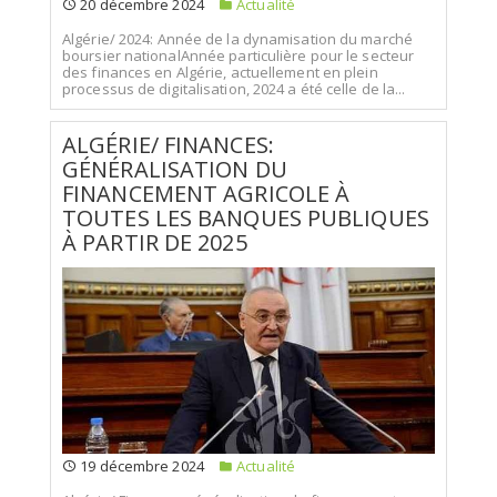
20 décembre 2024
Actualité
Algérie/ 2024: Année de la dynamisation du marché
boursier nationalAnnée particulière pour le secteur
des finances en Algérie, actuellement en plein
processus de digitalisation, 2024 a été celle de la...
ALGÉRIE/ FINANCES:
GÉNÉRALISATION DU
FINANCEMENT AGRICOLE À
TOUTES LES BANQUES PUBLIQUES
À PARTIR DE 2025
19 décembre 2024
Actualité