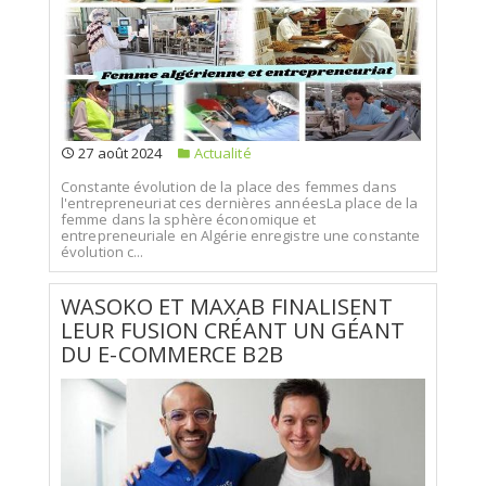
27 août 2024
Actualité
Constante évolution de la place des femmes dans
l'entrepreneuriat ces dernières annéesLa place de la
femme dans la sphère économique et
entrepreneuriale en Algérie enregistre une constante
évolution c...
WASOKO ET MAXAB FINALISENT
LEUR FUSION CRÉANT UN GÉANT
DU E-COMMERCE B2B