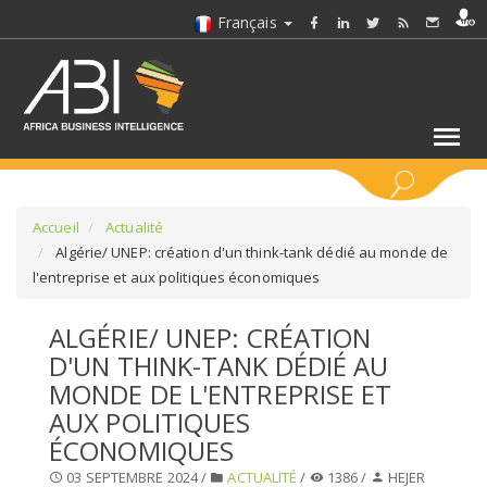
Français
MOTS CLÉS
Accueil
Actualité
Algérie/ UNEP: création d'un think-tank dédié au monde de
l'entreprise et aux politiques économiques
SÉLECTIONNEZ UN/DES SECTEURS
ALGÉRIE/ UNEP: CRÉATION
SÉLECTIONNEZ UN DOSSIER
D'UN THINK-TANK DÉDIÉ AU
MONDE DE L'ENTREPRISE ET
SELECTIONNEZ UNE SECTION
AUX POLITIQUES
ÉCONOMIQUES
SÉLECTIONNEZ UNE CATÉGORIE
03 SEPTEMBRE 2024 /
ACTUALITÉ
/
1386 /
HEJER