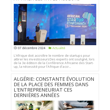
07 décembre 2024
Actualité
L'Afrique doit accroître le nombre de startups pour
attirer les investisseursDes experts ont souligné, lors
de la 3e édition de la Conférence Africaine des Start-
up, la nécessité pour l'Afrique d'accr...
ALGÉRIE: CONSTANTE ÉVOLUTION
DE LA PLACE DES FEMMES DANS
L'ENTREPRENEURIAT CES
DERNIÈRES ANNÉES