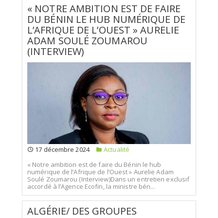
« NOTRE AMBITION EST DE FAIRE
DU BÉNIN LE HUB NUMÉRIQUE DE
L’AFRIQUE DE L’OUEST » AURELIE
ADAM SOULÉ ZOUMAROU
(INTERVIEW)
17 décembre 2024
Actualité
« Notre ambition est de faire du Bénin le hub
numérique de l’Afrique de l’Ouest » Aurelie Adam
Soulé Zoumarou (Interview)Dans un entretien exclusif
accordé à l’Agence Ecofin, la ministre bén...
ALGÉRIE/ DES GROUPES