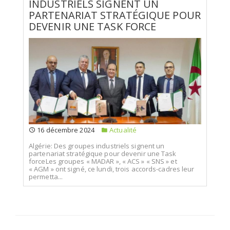
INDUSTRIELS SIGNENT UN
PARTENARIAT STRATÉGIQUE POUR
DEVENIR UNE TASK FORCE
16 décembre 2024
Actualité
Algérie: Des groupes industriels signent un
partenariat stratégique pour devenir une Task
forceLes groupes « MADAR », « ACS » « SNS » et
« AGM » ont signé, ce lundi, trois accords-cadres leur
permetta...