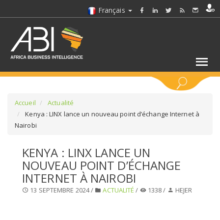
Français
MOTS CLÉS
Accueil
Actualité
Kenya : LINX lance un nouveau point d’échange Internet à
Nairobi
SÉLECTIONNEZ UN/DES SECTEURS
KENYA : LINX LANCE UN
SÉLECTIONNEZ UN DOSSIER
NOUVEAU POINT D’ÉCHANGE
INTERNET À NAIROBI
SELECTIONNEZ UNE SECTION
13 SEPTEMBRE 2024 /
ACTUALITÉ
/
1338 /
HEJER
SÉLECTIONNEZ UNE CATÉGORIE