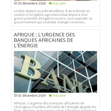
20 décembre 2024
Actualité
Le Mali obtient un prêt 48 millions $ de la BOAD en
soutien à l’irrigation agricoleLe Mali dispose d’un
grand potentiel d’irrigation encore sous-exploité. Le
gouvernement qui souhaite changer la donne...
AFRIQUE : L'URGENCE DES
BANQUES AFRICAINES DE
L'ÉNERGIE
02 décembre 2024
Actualité
Afrique : L'urgence des banques africaines de
l'énergieLa Chambre africaine de l'énergie appelle les
États africains et le secteur privé à financer la Banque