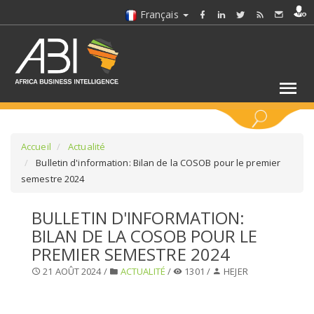
Français
MOTS CLÉS
Accueil
Actualité
Bulletin d'information: Bilan de la COSOB pour le premier
semestre 2024
SÉLECTIONNEZ UN/DES SECTEURS
BULLETIN D'INFORMATION:
SÉLECTIONNEZ UN DOSSIER
BILAN DE LA COSOB POUR LE
PREMIER SEMESTRE 2024
SELECTIONNEZ UNE SECTION
21 AOÛT 2024 /
ACTUALITÉ
/
1301 /
HEJER
SÉLECTIONNEZ UNE CATÉGORIE