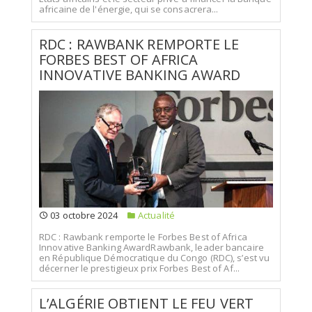
africaine de l'énergie, qui se consacrera...
RDC : RAWBANK REMPORTE LE
FORBES BEST OF AFRICA
INNOVATIVE BANKING AWARD
03 octobre 2024
Actualité
RDC : Rawbank remporte le Forbes Best of Africa
Innovative Banking AwardRawbank, leader bancaire
en République Démocratique du Congo (RDC), s’est vu
décerner le prestigieux prix Forbes Best of Af...
L’ALGÉRIE OBTIENT LE FEU VERT