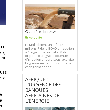
20 décembre 2024
Actualité
Le Mali obtient un prêt 48
rine
millions $ de la BOAD en soutien
conçu
à l’irrigation agricoleLe Mali
dispose d’un grand potentiel
s sur
d’irrigation encore sous-exploité.
Le gouvernement qui souhaite
changer la donne...
ques,
r les
AFRIQUE :
L'URGENCE DES
BANQUES
AFRICAINES DE
à
L'ÉNERGIE
a
u