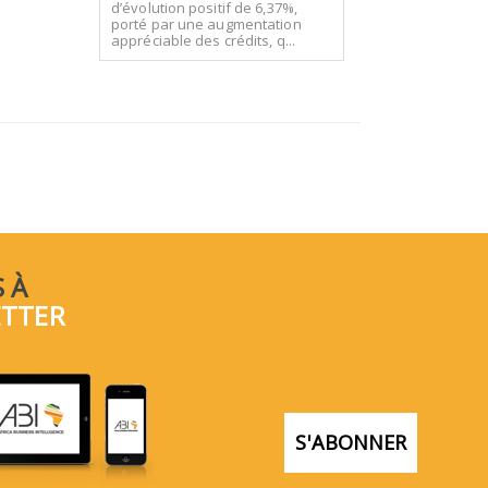
d’évolution positif de 6,37%,
porté par une augmentation
appréciable des crédits, q...
 À
ETTER
S'ABONNER