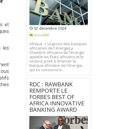
t
s et
02 décembre 2024
iques
Actualité
Afrique : L'urgence des banques
 les
africaines de l'énergieLa
Chambre africaine de l'énergie
appelle les États africains et le
secteur privé à financer la
ement
Banque africaine de l'énergie,
qui se consacrera...
 tous
tifs
RDC : RAWBANK
rches
REMPORTE LE
FORBES BEST OF
AFRICA INNOVATIVE
BANKING AWARD