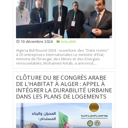
19 décembre 2024
Actualité
Algeria Bid Round 2024 : ouverture des "Data rooms"
à 20 entreprises internationales Le ministre d'Etat,
ministre de l'Energie, des Mines et des Energies
renouvelables, Mohamed Arkab, a annoncé,...
CLÔTURE DU 8E CONGRÈS ARABE
DE L'HABITAT À ALGER : APPEL À
INTÉGRER LA DURABILITÉ URBAINE
DANS LES PLANS DE LOGEMENTS