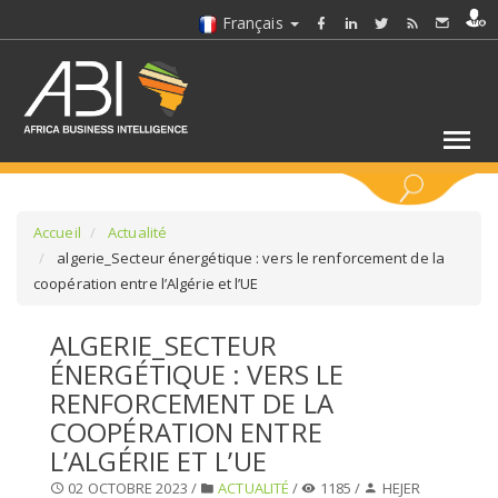
Français
MOTS CLÉS
Accueil
Actualité
algerie_Secteur énergétique : vers le renforcement de la
coopération entre l’Algérie et l’UE
SÉLECTIONNEZ UN/DES SECTEURS
ALGERIE_SECTEUR
SÉLECTIONNEZ UN DOSSIER
ÉNERGÉTIQUE : VERS LE
RENFORCEMENT DE LA
SELECTIONNEZ UNE SECTION
COOPÉRATION ENTRE
L’ALGÉRIE ET L’UE
SÉLECTIONNEZ UNE CATÉGORIE
02 OCTOBRE 2023 /
ACTUALITÉ
/
1185 /
HEJER