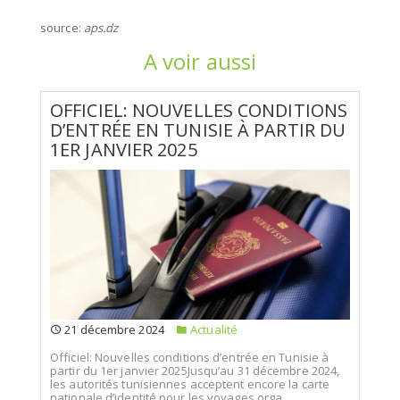
source:
aps.dz
A voir aussi
OFFICIEL: NOUVELLES CONDITIONS
D’ENTRÉE EN TUNISIE À PARTIR DU
1ER JANVIER 2025
21 décembre 2024
Actualité
Officiel: Nouvelles conditions d’entrée en Tunisie à
partir du 1er janvier 2025Jusqu’au 31 décembre 2024,
les autorités tunisiennes acceptent encore la carte
nationale d’identité pour les voyages orga...