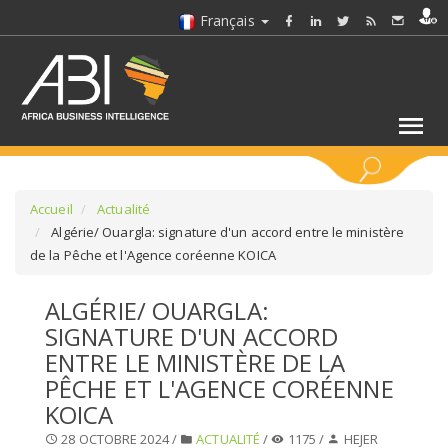
Français
MOTS CLÉS
Accueil
Actualité
Algérie/ Ouargla: signature d'un accord entre le ministère
de la Pêche et l'Agence coréenne KOICA
SÉLECTIONNEZ UN/DES SECTEURS
ALGÉRIE/ OUARGLA:
SÉLECTIONNEZ UN DOSSIER
SIGNATURE D'UN ACCORD
ENTRE LE MINISTÈRE DE LA
SELECTIONNEZ UNE SECTION
PÊCHE ET L'AGENCE CORÉENNE
KOICA
SÉLECTIONNEZ UNE CATÉGORIE
28 OCTOBRE 2024 /
ACTUALITÉ
/
1175 /
HEJER