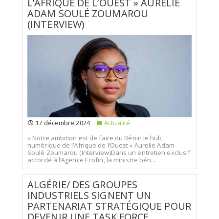
L’AFRIQUE DE L’OUEST » AURELIE
ADAM SOULÉ ZOUMAROU
(INTERVIEW)
17 décembre 2024
Actualité
« Notre ambition est de faire du Bénin le hub
numérique de l’Afrique de l’Ouest » Aurelie Adam
Soulé Zoumarou (Interview)Dans un entretien exclusif
accordé à l’Agence Ecofin, la ministre bén...
ALGÉRIE/ DES GROUPES
INDUSTRIELS SIGNENT UN
PARTENARIAT STRATÉGIQUE POUR
DEVENIR UNE TASK FORCE