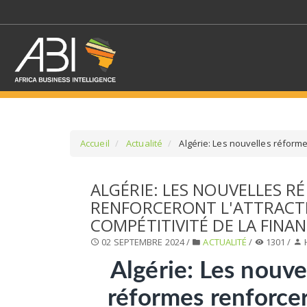
Accueil
Actualité
Algérie: Les nouvelles réformes
SÉLECTIONNEZ UN/DE
ALGÉRIE: LES NOUVELLES R
RENFORCERONT L'ATTRACTI
SELECTIONNEZ UNE S
COMPÉTITIVITÉ DE LA FINA
02 SEPTEMBRE 2024 /
ACTUALITÉ
/
1301 /
Algérie: Les nouve
réformes renforce