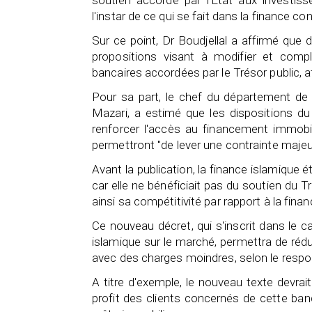
soutien accordé par l'Etat aux investisseu
l'instar de ce qui se fait dans la finance co
Sur ce point, Dr Boudjellal a affirmé qu
propositions visant à modifier et complét
bancaires accordées par le Trésor public, af
Pour sa part, le chef du département de l
Mazari, a estimé que les dispositions du
renforcer l'accès au financement immobili
permettront "de lever une contrainte majeu
Avant la publication, la finance islamique é
car elle ne bénéficiait pas du soutien du Tr
ainsi sa compétitivité par rapport à la finan
Ce nouveau décret, qui s'inscrit dans le ca
islamique sur le marché, permettra de réduir
avec des charges moindres, selon le respo
A titre d'exemple, le nouveau texte devra
profit des clients concernés de cette ban