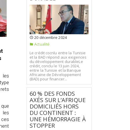
20 décembre 2024
Actualité
nt
Le crédit cocnlu entre la Tunisie
et la BAD répond aux exigences
s
du développement durableLe
crédit, conclu le 13 juin 2024,
entre la Tunisie et la Banque
Africaine de Développement
 les
(BAD) pour financer...
 type
crets
60 % DES FONDS
AXÉS SUR L’AFRIQUE
DOMICILIÉS HORS
i que
DU CONTINENT :
 les
UNE HÉMORRAGIE À
 ces
STOPPER
ment