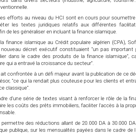
rs dans divers secteurs (industrie, agriculture, tourisme..
nventionnelle.
e des efforts au niveau du HCI sont en cours pour soumettr
er les textes juridiques relatifs aux différentes facilita
in de les généraliser en incluant la finance islamique.
a finance islamique au Crédit populaire algérien (CPA), So
 nouveau décret exécutif constituaient "un pas important 
er dans le cadre des produits de la finance islamique", ca
re qui a entravé la croissance du secteur".
tait confrontée à un défi majeur avant la publication de ce dé
ésor, "ce qui la rendait plus couteuse pour les clients et entr
ce classique".
dre d'une série de textes visant à renforcer le rôle de la fi
e les coûts des prêts immobiliers, faciliter l'accès à la prop
nsable.
it permettre des réductions allant de 20.000 DA à 30.000 DA
que publique, sur les mensualités payées dans le cadre de 