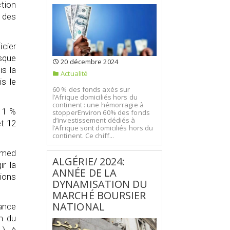
ction
 des
icier
rsque
20 décembre 2024
is la
Actualité
s le
60 % des fonds axés sur
l’Afrique domiciliés hors du
continent : une hémorragie à
e 1 %
stopperEnviron 60% des fonds
d’investissement dédiés à
et 12
l’Afrique sont domiciliés hors du
continent. Ce chiff...
amed
ALGÉRIE/ 2024:
ir la
ANNÉE DE LA
tions
DYNAMISATION DU
MARCHÉ BOURSIER
NATIONAL
nance
n du