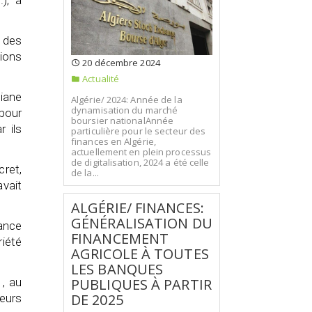
.), à
e des
tions
20 décembre 2024
Actualité
fiane
Algérie/ 2024: Année de la
dynamisation du marché
pour
boursier nationalAnnée
r ils
particulière pour le secteur des
finances en Algérie,
actuellement en plein processus
de digitalisation, 2024 a été celle
cret,
de la...
avait
ALGÉRIE/ FINANCES:
GÉNÉRALISATION DU
nance
FINANCEMENT
riété
AGRICOLE À TOUTES
LES BANQUES
 , au
PUBLIQUES À PARTIR
DE 2025
leurs