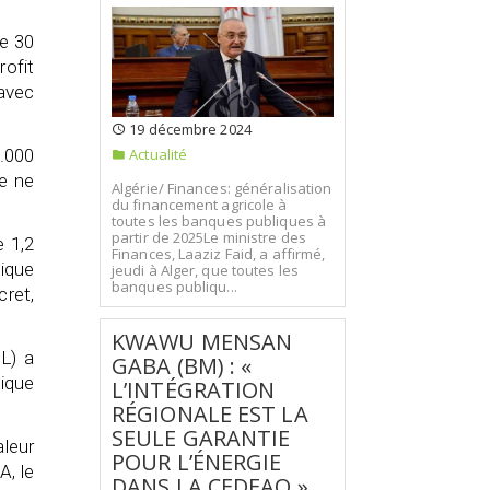
de 30
rofit
 avec
19 décembre 2024
.000
Actualité
de ne
Algérie/ Finances: généralisation
du financement agricole à
toutes les banques publiques à
partir de 2025Le ministre des
e 1,2
Finances, Laaziz Faid, a affirmé,
lique
jeudi à Alger, que toutes les
banques publiqu...
ret,
KWAWU MENSAN
L) a
GABA (BM) : «
mique
L’INTÉGRATION
RÉGIONALE EST LA
SEULE GARANTIE
aleur
POUR L’ÉNERGIE
A, le
DANS LA CEDEAO »