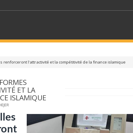
MOTS CLÉS
 renforceront l'attractivité et la compétitivité de la finance islamique
S SECTEURS
SÉLECTIONNEZ UN DOSSIER
ÉFORMES
VITÉ ET LA
ECTION
SÉLECTIONNEZ UNE CATÉGORIE
SÉLECTIO
NCE ISLAMIQUE
HEJER
lles
ront