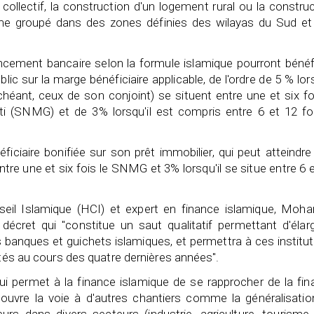
 collectif, la construction d'un logement rural ou la constru
orme groupé dans des zones définies des wilayas du Sud et
ncement bancaire selon la formule islamique pourront bénéf
lic sur la marge bénéficiaire applicable, de l'ordre de 5 % lo
échéant, ceux de son conjoint) se situent entre une et six fo
ti (SNMG) et de 3% lorsqu'il est compris entre 6 et 12 foi
éficiaire bonifiée sur son prêt immobilier, qui peut atteindr
ntre une et six fois le SNMG et 3% lorsqu'il se situe entre 6 
il Islamique (HCI) et expert en finance islamique, Moh
décret qui "constitue un saut qualitatif permettant d'élarg
banques et guichets islamiques, et permettra à ces institu
ctés au cours des quatre dernières années".
qui permet à la finance islamique de se rapprocher de la fi
 ouvre la voie à d'autres chantiers comme la généralisatio